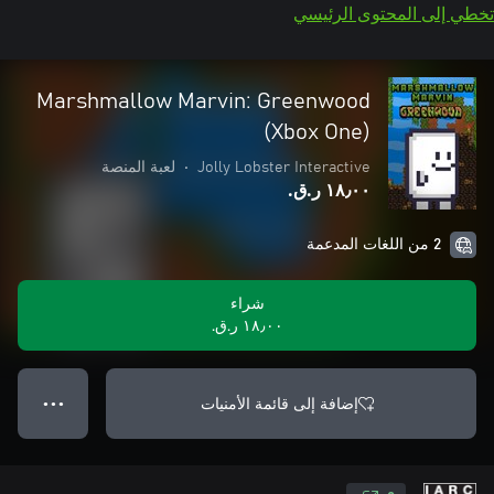
تخطي إلى المحتوى الرئيسي
Marshmallow Marvin: Greenwood
(Xbox One)
Jolly Lobster Interactive
•
لعبة المنصة
١٨٫٠٠ ر.ق.‏
2 من اللغات المدعمة
شراء
١٨٫٠٠ ر.ق.‏
إضافة إلى قائمة الأمنيات
● ● ●