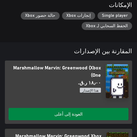
الإمكانات
Single player
إنجازات Xbox
حالة حضور Xbox
الحفظ السحابي لـ Xbox
المقارنة بين الإصدارات
Marshmallow Marvin: Greenwood (Xbox
One)
١٨٫٠٠ ر.ق.‏
هذا الإصدار
العودة إلى أعلى
Marshmallow Marvin: Greenwood Xbox