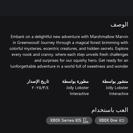
الوصف
Embark on a delightful new adventure with Marshmallow Marvin
in Greenwood! Journey through a magical forest brimming with
colorful mysteries, eccentric creatures, and hidden secrets. Explore
every nook and cranny, where each step unveils fresh challenges
and surprises for our squishy hero. Get ready for an
unforgettable adventure in a world full of sweetness and wonder!
منشور بواسطة
مطورة بواسطة
تاريخ الإصدار
Jolly Lobster
Jolly Lobster
٤‏/٣‏/٢٠٢٥
Interactive
Interactive
العب باستخدام
XBOX Series X|S
XBOX One