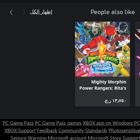
إظهار الكل
People also like
Mighty Morphin
Power Rangers: Rita's
Rewind
١٣٫٧٥٠ ر.ع.‏
PC Game Pass
PC Game Pass games
XBOX app on Windows PC
XBOX Support
Feedback
Community Standards
Photosensitive
Seizure Warning
Microsoft account
Microsoft Store Support