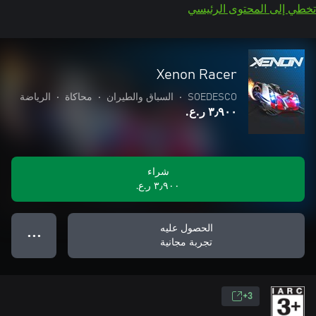
تخطي إلى المحتوى الرئيسي
Xenon Racer
SOEDESCO
•
السباق والطيران
•
محاكاة
•
الرياضة
٣٫٩٠٠ ر.ع.‏
شراء
٣٫٩٠٠ ر.ع.‏
الحصول عليه
● ● ●
تجربة مجانية
3+