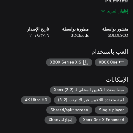
إظهار المزيد
منشور بواسطة
مطورة بواسطة
تاريخ الإصدار
SOEDESCO
3DClouds
٢٦‏/٣‏/٢٠١٩
العب باستخدام
CSL Elite
XBOX Series X|S
XBOX One
الإمكانات
نمط متعدد اللاعبين المحلي لـ Xbox (2-2)
لعبة متعددة اللاعبين عبر الإنترنت (2-8)
4K Ultra HD
Shared/split screen
Single player
Xbox One X Enhanced
إنجازات Xbox