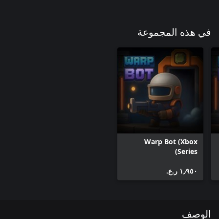
في هذه المجموعة
Warp Bot (Xbox
Series)
١٫٩٥٠ ر.ع.‏
الوصف