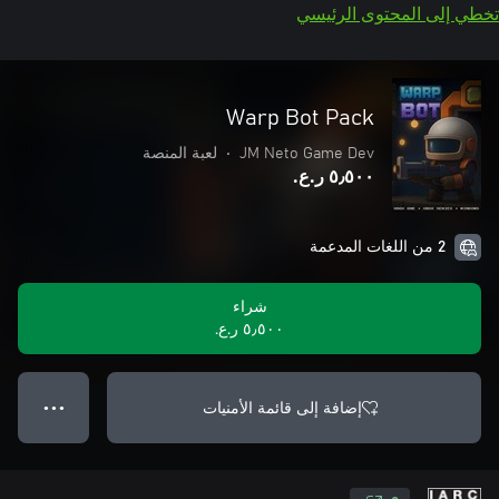
تخطي إلى المحتوى الرئيسي
Warp Bot Pack
JM Neto Game Dev
•
لعبة المنصة
٥٫٥٠٠ ر.ع.‏
2 من اللغات المدعمة
شراء
٥٫٥٠٠ ر.ع.‏
إضافة إلى قائمة الأمنيات
● ● ●