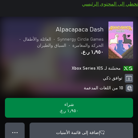
تخطي إلى المحتوى الرئيسي
Alpacapaca Dash
Synnergy Circle Games
•
العائلة والأطفال
•
الحركة والمغامرة
•
السباق والطيران
١٫٩٥٠ ر.ع.‏
محسّنة لـ Xbox Series X|S
توافق ذكي
10 من اللغات المدعمة
شراء
١٫٩٥٠ ر.ع.‏
إضافة إلى قائمة الأمنيات
● ● ●