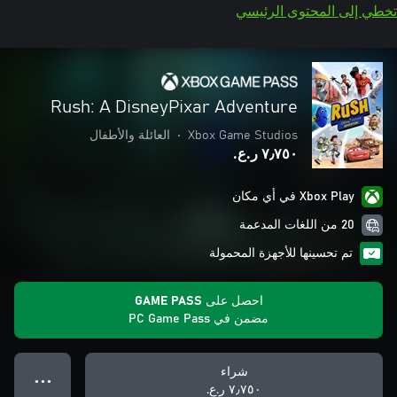
تخطي إلى المحتوى الرئيسي
Rush: A DisneyPixar Adventure
Xbox Game Studios
•
العائلة والأطفال
٧٫٧٥٠ ر.ع.‏
Xbox Play في أي مكان
20 من اللغات المدعمة
تم تحسينها للأجهزة المحمولة
احصل على GAME PASS
مضمن في PC Game Pass
شراء
● ● ●
٧٫٧٥٠ ر.ع.‏