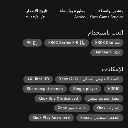
منشور بواسطة
مطورة بواسطة
تاريخ الإصدار
Xbox Game Studios
Asobo
٣٠‏/١٠‏/٢٠١٧
العب باستخدام
PC
XBOX Series X|S
XBOX One
Handheld
الإمكانات
النمط التعاوني المحلي لـ Xbox (2-2)
4K Ultra HD
Shared/split screen
Single player
HDR10
معدل تحديث متغير
Xbox One X Enhanced
إنجازات Xbox
حالة حضور Xbox
الحفظ السحابي لـ Xbox
Xbox Play Anywhere