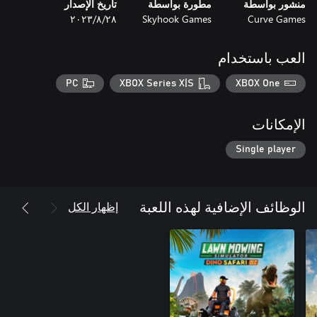
منشور بواسطة
مطورة بواسطة
تاريخ الإصدار
Curve Games
Skyhook Games
٢٨‏/٨‏/٢٠٢٣
العب باستخدام
PC
XBOX Series X|S
XBOX One
الإمكانات
Single player
إظهار الكل
الوظائف الإضافية لهذه اللعبة