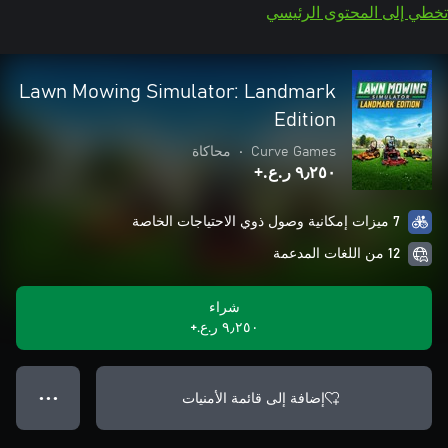
تخطي إلى المحتوى الرئيسي
Lawn Mowing Simulator: Landmark
Edition
Curve Games
•
محاكاة
٩٫٢٥٠ ر.ع.‏+
7 ميزات إمكانية وصول ذوي الاحتياجات الخاصة
12 من اللغات المدعمة
شراء
٩٫٢٥٠ ر.ع.‏+
إضافة إلى قائمة الأمنيات
● ● ●