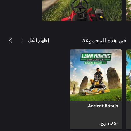
إظهار الكل
في هذه المجموعة
Ancient Britain
١٫٨٥٠ ر.ع.‏