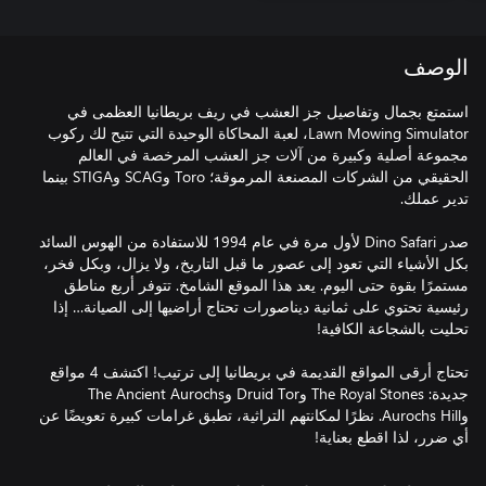
الوصف
استمتع بجمال وتفاصيل جز العشب في ريف بريطانيا العظمى في
Lawn Mowing Simulator، لعبة المحاكاة الوحيدة التي تتيح لك ركوب
مجموعة أصلية وكبيرة من آلات جز العشب المرخصة في العالم
الحقيقي من الشركات المصنعة المرموقة؛ Toro وSCAG وSTIGA بينما
صدر Dino Safari لأول مرة في عام 1994 للاستفادة من الهوس السائد
بكل الأشياء التي تعود إلى عصور ما قبل التاريخ، ولا يزال، وبكل فخر،
مستمرًا بقوة حتى اليوم. يعد هذا الموقع الشامخ. تتوفر أربع مناطق
رئيسية تحتوي على ثمانية ديناصورات تحتاج أراضيها إلى الصيانة… إذا
تحتاج أرقى المواقع القديمة في بريطانيا إلى ترتيب! اكتشف 4 مواقع
جديدة: The Royal Stones وDruid Tor وThe Ancient Aurochs
وAurochs Hill. نظرًا لمكانتهم التراثية، تطبق غرامات كبيرة تعويضًا عن
أي ضرر، لذا اقطع بعناية!