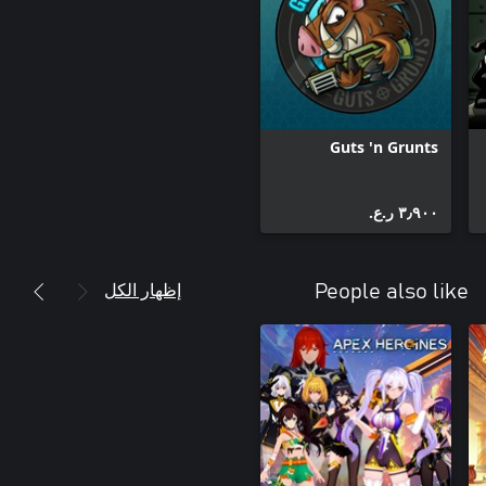
Guts 'n Grunts
٣٫٩٠٠ ر.ع.‏
إظهار الكل
People also like