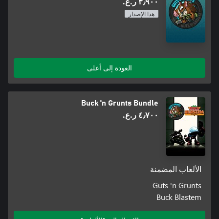
٣٫٩٠٠ ر.ع.‏
هذا الإصدار
العودة إلى أعلى
Buck 'n Grunts Bundle
٤٫٧٠٠ ر.ع.‏
الألعاب المضمنة
Guts 'n Grunts
Buck Blastem