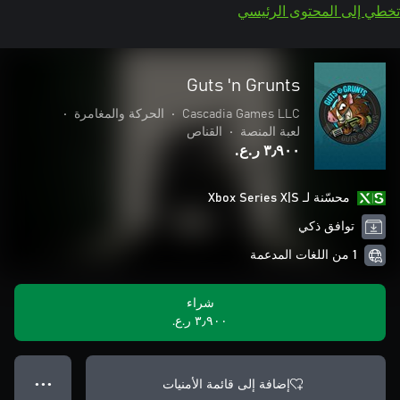
تخطي إلى المحتوى الرئيسي
Guts 'n Grunts
Cascadia Games LLC
•
الحركة والمغامرة
•
لعبة المنصة
•
القناص
٣٫٩٠٠ ر.ع.‏
محسّنة لـ Xbox Series X|S
توافق ذكي
1 من اللغات المدعمة
شراء
٣٫٩٠٠ ر.ع.‏
إضافة إلى قائمة الأمنيات
● ● ●