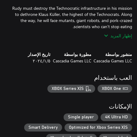
Rudy must destroy the Technocratic infrastructure in his mission
to dethrone Klaus Küller, the highest of the Technocrats. Along
the way, he will face mutants, giant robots, and pork-crazed
scientists who can't stop eating.
إظهار المزيد
منشور بواسطة
مطورة بواسطة
تاريخ الإصدار
Cascadia Games LLC
Cascadia Games LLC
٥‏/١‏/٢٠٢٤
العب باستخدام
XBOX Series X|S
XBOX One
الإمكانات
Single player
4K Ultra HD
Smart Delivery
Optimized for Xbox Series X|S