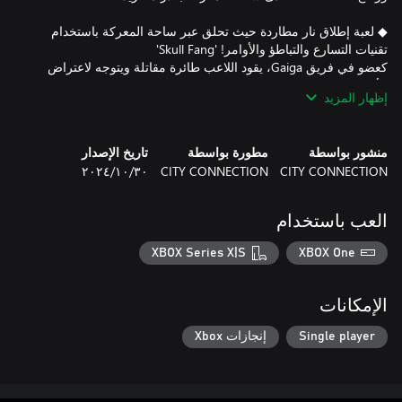
◆ لعبة إطلاق نار مطاردة حيث تحلق عبر ساحة المعركة باستخدام
كعضو في فريق Gaiga، يقود اللاعب طائرة مقاتلة ويتوجه لاعتراض
إظهار المزيد
اختر من بين أربعة طيارين، لكل منهم قدرات خاصة مختلفة، وأربعة
التحكم في سرعة طائرتك المقاتلة أمر بالغ الأهمية في ساحة المعركة.
منشور بواسطة
مطورة بواسطة
تاريخ الإصدار
هل ستخاطر بالطيران بسرعات عالية للتسرع في المضي قدماً، أم
CITY CONNECTION
CITY CONNECTION
٣٠‏/١٠‏/٢٠٢٤
ستلعب بأمان عن طريق الطيران بسرعات منخفضة لاعتراض الأعداء؟
خلال معارك الزعماء، استخدم تقنيات التحكم الخاصة بك لتحديد
العب باستخدام
تتضمن نسخة Saturn زعماء إضافيين حصريين، وطائرات إضافية،
XBOX Series X|S
XBOX One
◆ يتضمن موسيقى خلفية مُعاد ترتيبها "Boosted" من قبل 10 ملحنين
الإمكانات
بالإضافة إلى النسخة الأصلية للأركيد ونسخة Saturn ذات الموسيقى
Single player
إنجازات Xbox
الخلفية المُعاد ترتيبها، تتضمن هذه النسخة توزيعات "Boosted" جديدة.