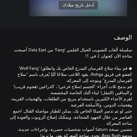
أدخل تاريخ ميلادك
الوصف
سلسلة ألعاب التصويب الخيال العلمي 'Fang' من Data East أصبحت
كعضو في فريق Rohga، يقود اللاعب سلاحًا آليًا يُعرف باسم "سلاح
قم بدمج ثلاث أجزاء: 'الجسم (سلاح فرعي)'، 'الذراعين (هجوم قريب)'
اهزم الأعداء الكثيرين باستخدام مزيج من الطلقات، والهجمات القريبة،
حتى لو تم تدمير الميكا الخاص بك، يمكن للطيار مواصلة القتال. اجمع
العناصر من خلال الجهود الشجاعة، ويمكنك إصلاح الروبوت والعودة إلى
تتضمن نسخة Saturn أصوات شخصيات حصرية، وإجراءات جديدة،