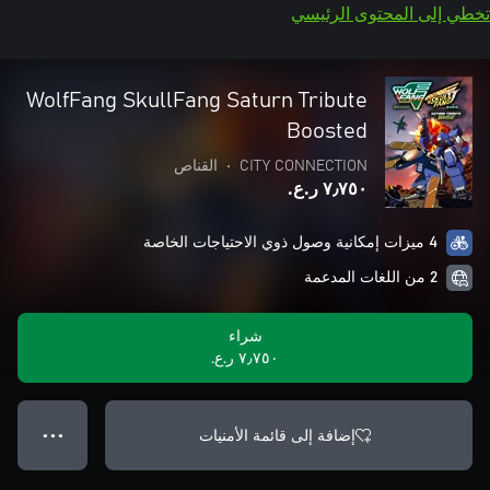
تخطي إلى المحتوى الرئيسي
WolfFang SkullFang Saturn Tribute
Boosted
CITY CONNECTION
•
القناص
٧٫٧٥٠ ر.ع.‏
4 ميزات إمكانية وصول ذوي الاحتياجات الخاصة
2 من اللغات المدعمة
شراء
٧٫٧٥٠ ر.ع.‏
إضافة إلى قائمة الأمنيات
● ● ●