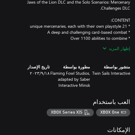
Jaws of the Lion DLC and the Solo Scenarios: Mercenary
* More than 300 unique scenarios divided in two separate
إظهار المزيد
منشور بواسطة
مطورة بواسطة
تاريخ الإصدار
Twin Sails Interactive
Flaming Fowl Studios,
١٨‏/٩‏/٢٠٢٣
adapted by Saber
Interactive Minsk
Jaws of the Lion is a story DLC adding 4 classes : Hatchet,
Demolitionist, Red Guard and Voidwarden as well as 25 new
missions as well as 10 enemies and bosses populating a sinister
العب باستخدام
XBOX Series X|S
XBOX One
The Solo Scenarios: Mercenary Challenges DLC offer 17
nightmarish scenarios, each only completable by a specific
mercenary and rewarding them with powerful and tailormade
الإمكانات
items.