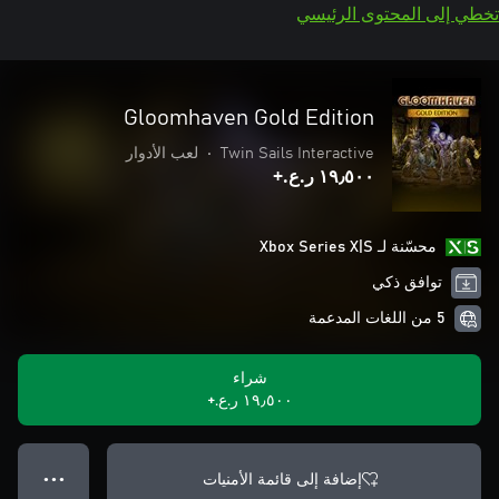
تخطي إلى المحتوى الرئيسي
Gloomhaven Gold Edition
Twin Sails Interactive
•
لعب الأدوار
١٩٫٥٠٠ ر.ع.‏+
محسّنة لـ Xbox Series X|S
توافق ذكي
5 من اللغات المدعمة
شراء
١٩٫٥٠٠ ر.ع.‏+
إضافة إلى قائمة الأمنيات
● ● ●