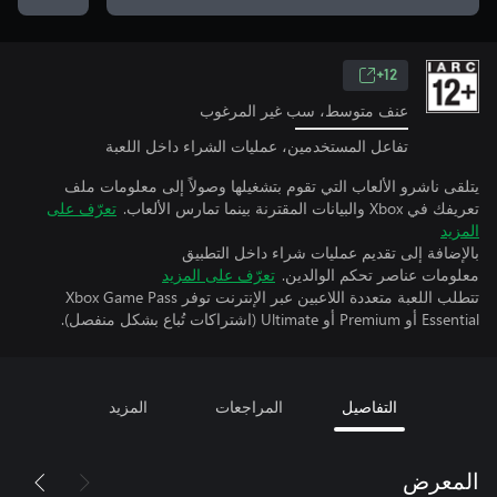
12+
عنف متوسط، سب غير المرغوب
تفاعل المستخدمين، عمليات الشراء داخل اللعبة
يتلقى ناشرو الألعاب التي تقوم بتشغيلها وصولاً إلى معلومات ملف
تعريفك في Xbox والبيانات المقترنة بينما تمارس الألعاب.
تعرّف على
المزيد
بالإضافة إلى تقديم عمليات شراء داخل التطبيق
معلومات عناصر تحكم الوالدين.
تعرّف على المزيد
تتطلب اللعبة متعددة اللاعبين عبر الإنترنت توفر Xbox Game Pass
Essential أو Premium أو Ultimate (اشتراكات تُباع بشكل منفصل).
التفاصيل
المراجعات
المزيد
المعرض