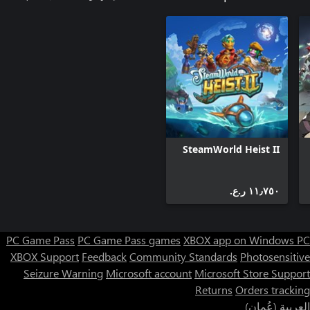
SteamWorld Heist II
١١٫٧٥٠ ر.ع.‏
PC Game Pass
PC Game Pass games
XBOX app on Windows PC
XBOX Support
Feedback
Community Standards
Photosensitive
Seizure Warning
Microsoft account
Microsoft Store Support
Returns
Orders tracking
العربية (عُمان)