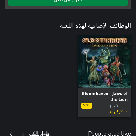
الوظائف الإضافية لهذه اللعبة
Gloomhaven - Jaws of
the Lion
٧٫٠٠٠ ر.ع.‏
-40%
٤٫٢٠٠ ر.ع.‏
إظهار الكل
People also like