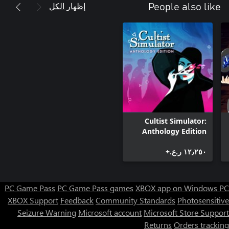
إظهار الكل
People also like
Cultist Simulator:
Anthology Edition
١٢٫٢٥٠ ر.ع.‏+
PC Game Pass
PC Game Pass games
XBOX app on Windows PC
XBOX Support
Feedback
Community Standards
Photosensitive
Seizure Warning
Microsoft account
Microsoft Store Support
Returns
Orders tracking