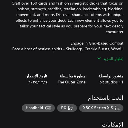
Craft over 160 cards and fashion synergistic decks that focus on
poison, strength, sacrifice, retaliation, backstabbing, blocking,
movement, and more. Discover shamanic totems with unique
effects to enhance your deck. Each new element allows you to
tailor your tactical style as you prepare for your next deadly
Face a host of restless spirits - Skulldogs, Crackle Bursts, Woeful
Seashrooms and more - in grid-based battles where each move
إظهار المزيد
is crucial. Test your wit by fighting unique enemy types, powerful
bosses, and mini-bosses, all while taking into account
environmental hazards and boons. Grow stronger, adapt your
منشور بواسطة
مطورة بواسطة
تاريخ الإصدار
deck, and choose your battles as you explore a vast world filled
11 bit studios
The Outer Zone
٩‏/١٢‏/٢٠٢٥
العب باستخدام
In forgotten lands shrouded by myth, Ro - a hunter from a small
tribe - is overcome by grief following the death of her beloved
Handheld
PC
XBOX Series X|S
son. Guided by voices from another world, she transcends into
the realm of spirits, in hopes of bringing him back. Meet strange
spirits and help them with quests and challenges that affect your
الإمكانات