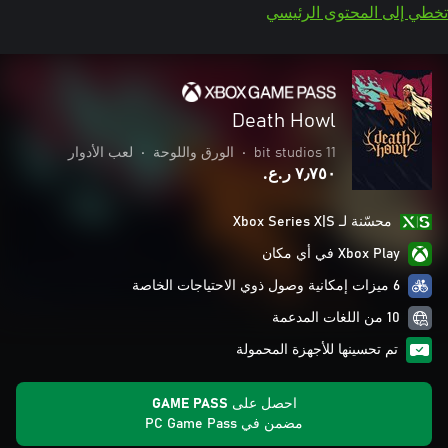
تخطي إلى المحتوى الرئيسي
Death Howl
11 bit studios
•
الورق واللوحة
•
لعب الأدوار
٧٫٧٥٠ ر.ع.‏
محسّنة لـ Xbox Series X|S
Xbox Play في أي مكان
6 ميزات إمكانية وصول ذوي الاحتياجات الخاصة
10 من اللغات المدعمة
تم تحسينها للأجهزة المحمولة
احصل على GAME PASS
مضمن في PC Game Pass