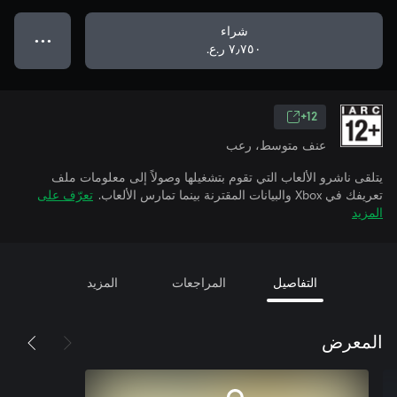
شراء
● ● ●
٧٫٧٥٠ ر.ع.‏
12+
عنف متوسط، رعب
يتلقى ناشرو الألعاب التي تقوم بتشغيلها وصولاً إلى معلومات ملف
تعريفك في Xbox والبيانات المقترنة بينما تمارس الألعاب.
تعرّف على
المزيد
التفاصيل
المراجعات
المزيد
المعرض