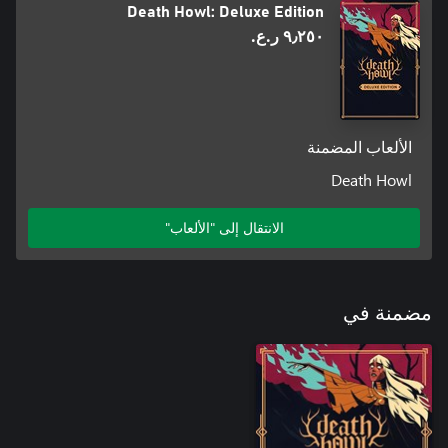
Death Howl: Deluxe Edition
٩٫٢٥٠ ر.ع.‏
الألعاب المضمنة
Death Howl
الانتقال إلى "الألعاب"
مضمنة في