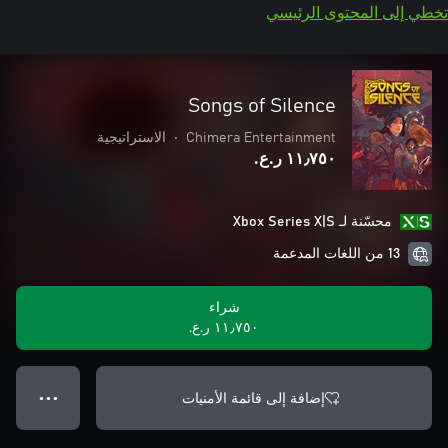
تخطي إلى المحتوى الرئيسي
Songs of Silence
Chimera Entertainment
•
الاستراتيجية
١١٫٧٥٠ ر.ع.‏
محسّنة لـ Xbox Series X|S
13 من اللغات المدعمة
شراء
١١٫٧٥٠ ر.ع.‏
إضافة إلى قائمة الأمنيات
● ● ●