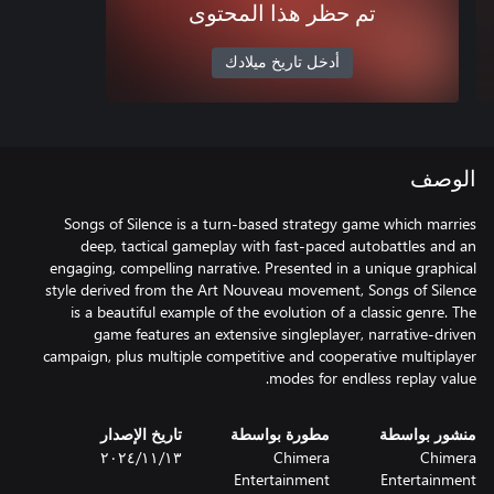
تم حظر هذا المحتوى
أدخل تاريخ ميلادك
الوصف
Songs of Silence is a turn-based strategy game which marries
deep, tactical gameplay with fast-paced autobattles and an
engaging, compelling narrative. Presented in a unique graphical
style derived from the Art Nouveau movement, Songs of Silence
is a beautiful example of the evolution of a classic genre. The
game features an extensive singleplayer, narrative-driven
campaign, plus multiple competitive and cooperative multiplayer
modes for endless replay value.
منشور بواسطة
مطورة بواسطة
تاريخ الإصدار
Chimera
Chimera
١٣‏/١١‏/٢٠٢٤
Entertainment
Entertainment