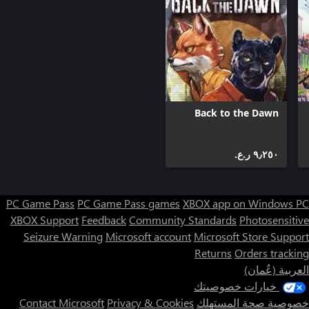
Back to the Dawn
٩٫٢٥٠ ر.ع.‏
PC Game Pass
PC Game Pass games
XBOX app on Windows PC
XBOX Support
Feedback
Community Standards
Photosensitive
Seizure Warning
Microsoft account
Microsoft Store Support
Returns
Orders tracking
العربية (عُمان)
خيارات خصوصيتك
خصوصية صحة المستهلك
Privacy & Cookies
Contact Microsoft