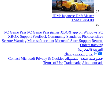
JDM: Japanese Drift Master
MAD 484.00+
PC Game Pass
PC Game Pass games
XBOX app on Window
XBOX Support
Feedback
Community Standards
Photosens
Seizure Warning
Microsoft account
Microsoft Store Support
Re
Orders tra
ية (المغرب)
خيارات خصوصيتك
ية صحة المستهلك
Privacy & Cookies
Contact Microsoft
Terms of Use
Trademarks
About ou