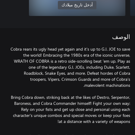
أدخل تاريخ ميلادك
الوصف
Cobra rears its ugly head yet again and it's up to G.I. JOE to save
the world! Embracing the 1980s era of the iconic universe,
WRATH OF COBRA is a retro side-scrolling beat 'em up. Play as
one of the legendary G.I. JOEs, including Duke, Scarlett,
Roadblock, Snake Eyes, and more. Defeat hordes of Cobra
troopers, Vipers, Crimson Guards and more of Cobra’s
Bring Cobra down, striking back at the likes of Destro, Serpentor,
Baroness, and Cobra Commander himself! Fight your own way:
Rely on your fists and get up close and personal using each
character's unique combos and special moves or keep your foes
at a distance with a variety of weapons!