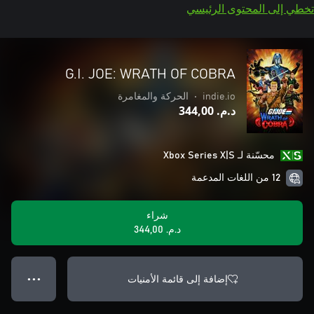
تخطي إلى المحتوى الرئيسي
G.I. JOE: WRATH OF COBRA
indie.io
•
الحركة والمغامرة
د.م.‏ 344,00
محسّنة لـ Xbox Series X|S
12 من اللغات المدعمة
شراء
د.م.‏ 344,00
إضافة إلى قائمة الأمنيات
● ● ●