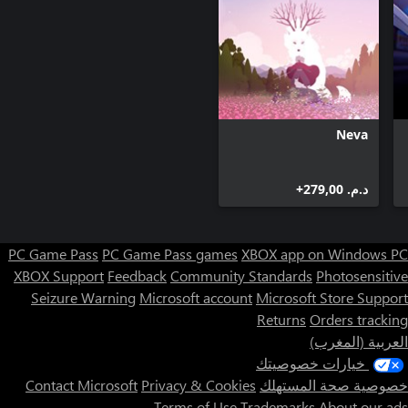
Neva
د.م.‏ 279,00+
PC Game Pass
PC Game Pass games
XBOX app on Windows PC
XBOX Support
Feedback
Community Standards
Photosensitive
Seizure Warning
Microsoft account
Microsoft Store Support
Returns
Orders tracking
العربية (المغرب)
خيارات خصوصيتك
خصوصية صحة المستهلك
Privacy & Cookies
Contact Microsoft
Terms of Use
Trademarks
About our ads