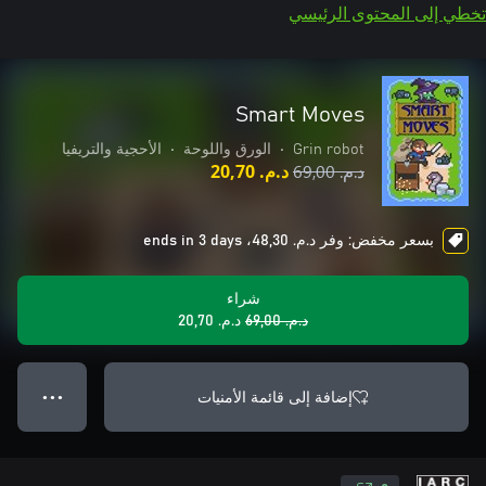
تخطي إلى المحتوى الرئيسي
Smart Moves
Grin robot
•
الورق واللوحة
•
الأحجية والتريفيا
د.م.‏ 69,00
د.م.‏ 20,70
بسعر مخفض: وفر د.م.‏ 48,30، ends in 3 days
شراء
د.م.‏ 69,00
د.م.‏ 20,70
إضافة إلى قائمة الأمنيات
● ● ●