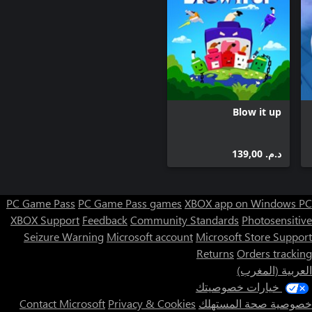
Blow it up
د.م.‏ 139,00
PC Game Pass
PC Game Pass games
XBOX app on Windows PC
XBOX Support
Feedback
Community Standards
Photosensitive
Seizure Warning
Microsoft account
Microsoft Store Support
Returns
Orders tracking
العربية (المغرب)
خيارات خصوصيتك
خصوصية صحة المستهلك
Privacy & Cookies
Contact Microsoft