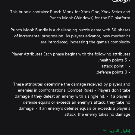
This bundle contains: Punch Monk for Xbox One, Xbox Series and
Punch Monk Bundle is a challenging puzzle game with 50 phases
of incremental progression. As players advance, new mechanics
These attributes determine the damage received by players and
enemies in confrontations. Combat Rules - Players don't take
damage if they defeat an enemy with a single hit. - If a player's
defense equals or exceeds an enemy's attack, they take no
damage. - If an enemy's defense equals or exceeds a player's
Enemies Four unique enemy types exist: 1. Enemy 1: 3 health, 1
إظهار المزيد
attack, 0 defense 2. Enemy 2: 3 health, 1 attack, 1 defense 3.