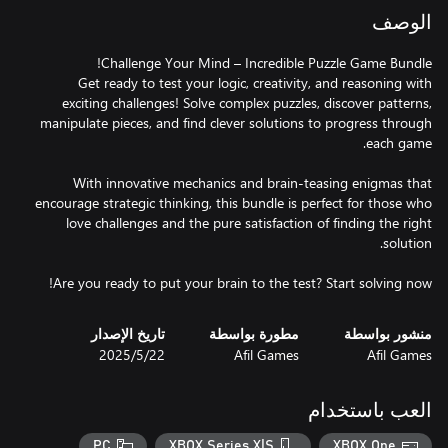
الوصف
Get ready to test your logic, creativity, and reasoning with
exciting challenges! Solve complex puzzles, discover patterns,
manipulate pieces, and find clever solutions to progress through
With innovative mechanics and brain-teasing enigmas that
encourage strategic thinking, this bundle is perfect for those who
love challenges and the pure satisfaction of finding the right
Are you ready to put your brain to the test? Start solving now!
منشور بواسطة
مطورة بواسطة
تاريخ الإصدار
Afil Games
Afil Games
22‏/5‏/2025
العب باستخدام
PC
XBOX Series X|S
XBOX One