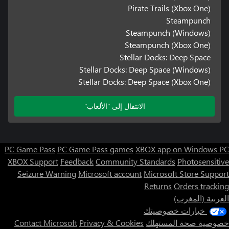
Pirate Trails (Xbox One)
Steampunch
Steampunch (Windows)
Steampunch (Xbox One)
Stellar Docks: Deep Space
Stellar Docks: Deep Space (Windows)
Stellar Docks: Deep Space (Xbox One)
الانتقال إلى "الألعاب"
PC Game Pass
PC Game Pass games
XBOX app on Windows PC
XBOX Support
Feedback
Community Standards
Photosensitive
Seizure Warning
Microsoft account
Microsoft Store Support
Returns
Orders tracking
العربية (المغرب)
خيارات خصوصيتك
خصوصية صحة المستهلك
Privacy & Cookies
Contact Microsoft