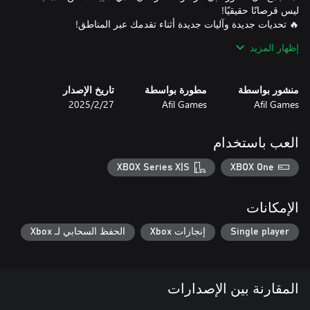
إظهار المزيد
هل أنت مستعد لإثبات أنك ذئب البحر الحقيقي؟ إذن اصعد على متن
Pirate Trails الآن وأظهر أن عقلك أكثر حدة من السيف القاطع!
منشور بواسطة
مطورة بواسطة
تاريخ الإصدار
Afil Games
Afil Games
27‏/2‏/2025
العب باستخدام
XBOX Series X|S
XBOX One
الإمكانات
Single player
إنجازات Xbox
الحفظ السحابي لـ Xbox
المقارنة بين الإصدارات