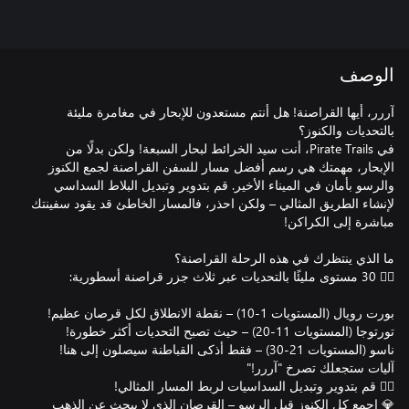
الوصف
آررر، أيها القراصنة! هل أنتم مستعدون للإبحار في مغامرة مليئة
في Pirate Trails، أنت سيد الخرائط لبحار السبعة! ولكن بدلًا من
الإبحار، مهمتك هي رسم أفضل مسار للسفن القراصنة لجمع الكنوز
والرسو بأمان في الميناء الأخير. قم بتدوير وتبديل البلاط السداسي
لإنشاء الطريق المثالي – ولكن احذر، فالمسار الخاطئ قد يقود سفينتك
💎 اجمع كل الكنوز قبل الرسو – القرصان الذي لا يبحث عن الذهب