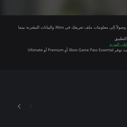
يتلقى ناشرو الألعاب التي تقوم بتشغيلها وصولاً إلى معلومات ملف تعريفك في Xbox والبيانات المقترنة بينما
التطبيق
لى المزيد
تتطلب اللعبة متعددة اللاعبين عبر الإنترنت توفر Xbox Game Pass Essential أو Premium أو Ultimate