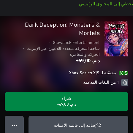
تخطي إلى المحتوى الرئيسي
Dark Deception: Monsters &
Mortals
•
Glowstick Entertainment
ساحة المعركة متعددة اللاعبين عبر الإنترنت
•
الحركة والمغامرة
د.م.‏ 69,00+
محسّنة لـ Xbox Series X|S
1 من اللغات المدعمة
شراء
د.م.‏ 69,00+
إضافة إلى قائمة الأمنيات
● ● ●