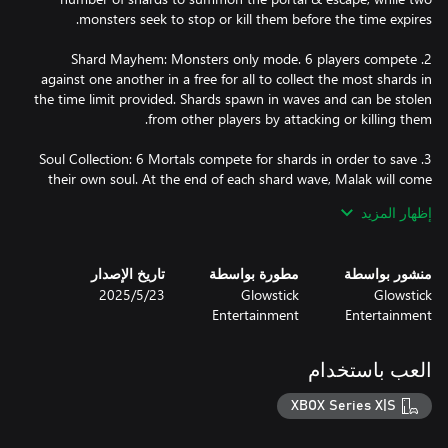
2. Shard Mayhem: Monsters only mode. 6 players compete
against one another in a free for all to collect the most shards in
the time limit provided. Shards spawn in waves and can be stolen
3. Soul Collection: 6 Mortals compete for shards in order to save
their own soul. At the end of each shard wave, Malak will come
for the player with the fewest shards and take their soul. They will
إظهار المزيد
become a monster and must hunt down the remaining mortal
survivors. In the end, only one mortal will win the right to keep
منشور بواسطة
مطورة بواسطة
تاريخ الإصدار
Glowstick
Glowstick
23‏/5‏/2025
Entertainment
Entertainment
- Unique mazes inspired by & taken from the hit game, Dark
العب باستخدام
- Turn the tables with trap & boss activations. Monsters &
XBOX Series X|S
- Collect item boxes to gain powers, health, trap items, status