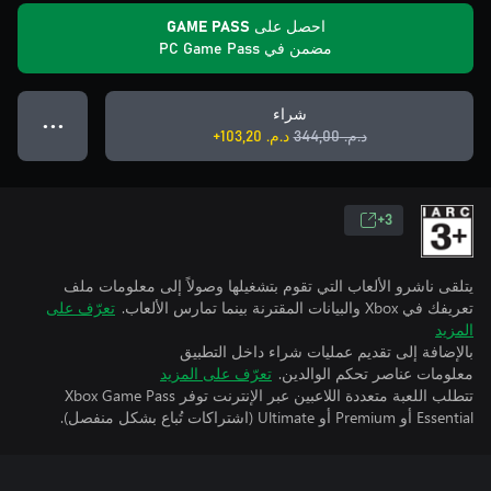
احصل على GAME PASS
مضمن في PC Game Pass
شراء
● ● ●
د.م.‏ 344,00
د.م.‏ 103,20+
3+
يتلقى ناشرو الألعاب التي تقوم بتشغيلها وصولاً إلى معلومات ملف
تعريفك في Xbox والبيانات المقترنة بينما تمارس الألعاب.
تعرّف على
المزيد
بالإضافة إلى تقديم عمليات شراء داخل التطبيق
معلومات عناصر تحكم الوالدين.
تعرّف على المزيد
تتطلب اللعبة متعددة اللاعبين عبر الإنترنت توفر Xbox Game Pass
Essential أو Premium أو Ultimate (اشتراكات تُباع بشكل منفصل).