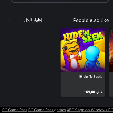
إظهار الكل
People also like
Hide 'N Seek!
د.م.‏ 69,00+
PC Game Pass
PC Game Pass games
XBOX app on Windows PC