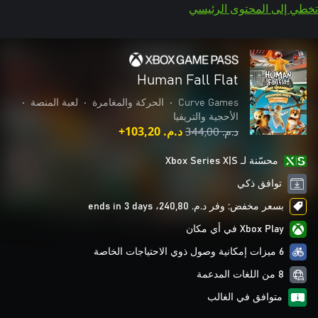
تخطي إلى المحتوى الرئيسي
Human Fall Flat
Curve Games
•
الحركة والمغامرة
•
لعبة المنصة
•
الأحجية والتريفيا
د.م.‏ 344,00
د.م.‏ 103,20+
محسّنة لـ Xbox Series X|S
توافق ذكي
بسعر مخفض: وفر د.م.‏ 240,80، ends in 3 days
Xbox Play في أي مكان
6 ميزات إمكانية وصول ذوي الاحتياجات الخاصة
8 من اللغات المدعمة
متوافق في الغالب