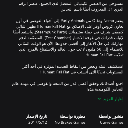
مستوحى من العنصر الكيميائي المفضل لدى الجميع، عنصر الرقم
ينضم Nemo وOtta من Party Animals إلى أجواء الفوضى في أول
تعاون كروس أوفر على الإطلاق مع Human Fall Flat! يظهر الثنائي
كضيفَي شرف في حفلة ستيمبانك (Steampunk Party). واستعد أيضًا
لإثبات قدراتك في غرفة الاختبار (Test Chamber)؛ المصمّمة لدفع
مهاراتك في حلّ الألغاز إلى أقصى حدودها! الآن هو الوقت المثالي
للانضمام إلى 58 مليون لاعب حول العالم والاستمتاع بالمرح الذي
استكشف البيئة وبعض من النقاط العديدة المؤثرة في أحد أكثر
اجمع أصدقائك وحقق أقصى قدر من المتعة والفوضى في مهمة عالم
إظهار المزيد
العب منفردًا أو مع بأصدقائك؛ سبعة أصدقاء بجانبك في لعبة تعاونية
منشور بواسطة
مطورة بواسطة
تاريخ الإصدار
يضم أحدث مستوى فوز في مسابقة الورشة جميع التقنيات المتقدمة
Curve Games
No Brakes Games
12‏/5‏/2017
التي يمكن أن يحلم بها أي عالم، حتى لو كانت تلك الأحلام تتضمن