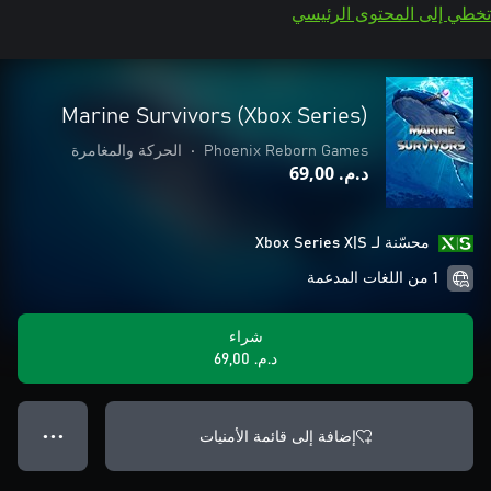
تخطي إلى المحتوى الرئيسي
Marine Survivors (Xbox Series)
Phoenix Reborn Games
•
الحركة والمغامرة
د.م.‏ 69,00
محسّنة لـ Xbox Series X|S
1 من اللغات المدعمة
شراء
د.م.‏ 69,00
إضافة إلى قائمة الأمنيات
● ● ●