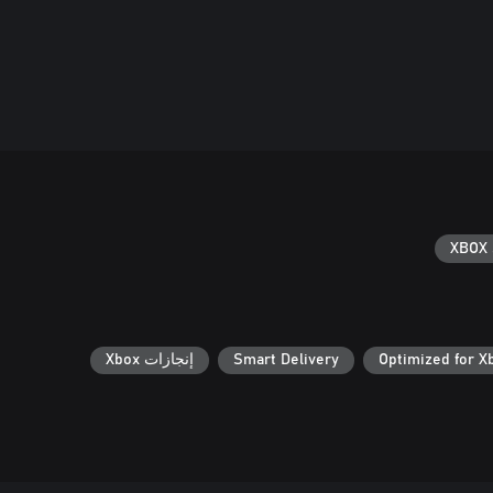
XBOX 
Optimized for X
Smart Delivery
إنجازات Xbox