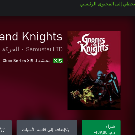
تخطي إلى المحتوى الرئيسي
and Knights
Samustai LTD
•
الحركة و
محسّنة لـ Xbox Series X|S
شراء
إضافة إلى قائمة الأمنيات
د.م.‏ 109,00+