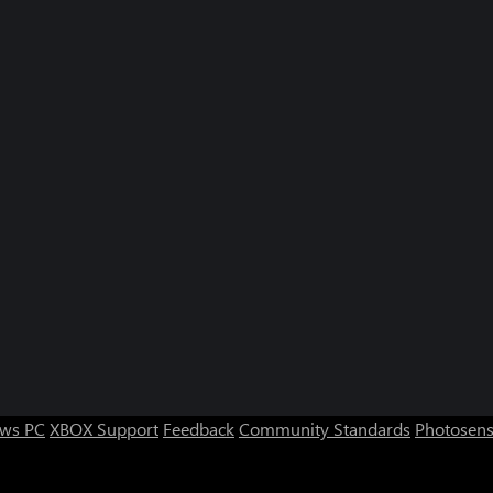
ws PC
XBOX Support
Feedback
Community Standards
Photosens