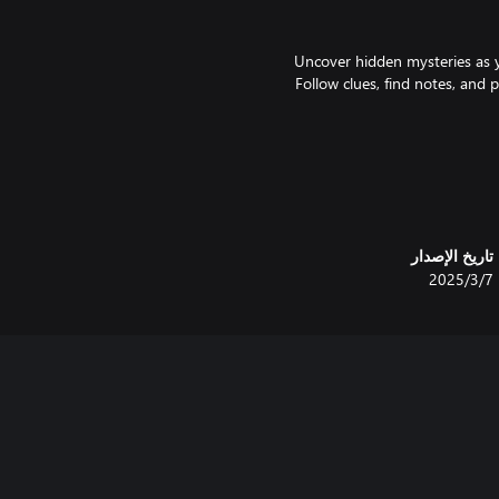
Uncover hidden mysteries as 
Follow clues, find notes, and
Share the workload—assign task
تاريخ الإصدار
7‏/3‏/2025
No fixed roles—coordinate with y
Whether you seek serenit