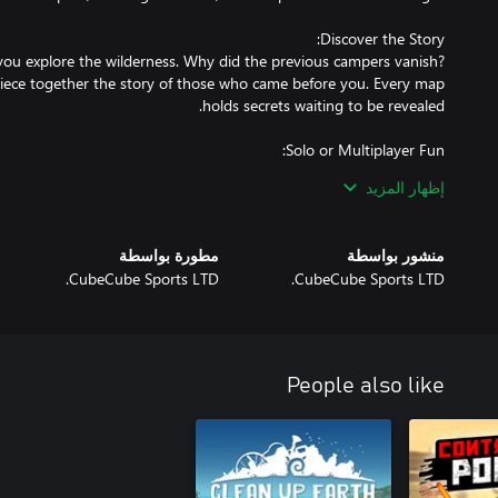
you explore the wilderness. Why did the previous campers vanish?
 piece together the story of those who came before you. Every map
إظهار المزيد
s like gathering food, lighting a campfire, or setting up tents to
منشور بواسطة
مطورة بواسطة
CubeCube Sports LTD.
CubeCube Sports LTD.
People also like
our team and divide responsibilities as you see fit. Work together
y, survival, or an unfolding mystery, Camping Simulator offers an