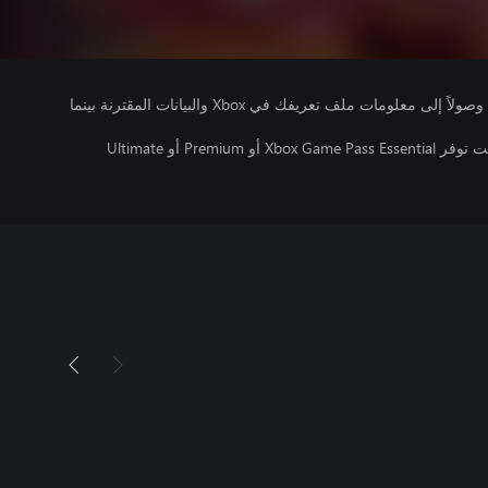
يتلقى ناشرو الألعاب التي تقوم بتشغيلها وصولاً إلى معلومات ملف تعريفك في Xbox والبيانات المقترنة بينما
تتطلب اللعبة متعددة اللاعبين عبر الإنترنت توفر Xbox Game Pass Essential أو Premium أو Ultimate