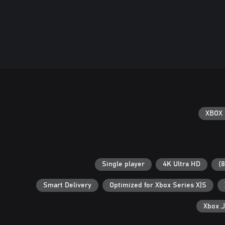
XBOX 
Single player
4K Ultra HD
Smart Delivery
Optimized for Xbox Series X|S
Xb