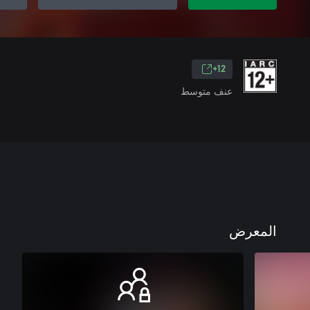
12+
عنف متوسط
المعرض