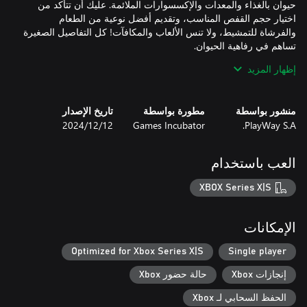
حيوان بالغذاء والمعدات والإكسسوارات الملائمة. عليك أن تتأكد من
اختيار حجم القفص المناسب، وتقديم أفضل نوعية من الطعام
والفرشاة للتمشيط، ولا تنس الألعاب والمكافآت! كل التفاصيل الصغيرة
إظهار المزيد
بصفتك مالك متجر للحيوانات الأليفة، سيكون أحد التحديات التي
تواجهك في اللعبة هو إدارة المتجر بالكامل بشكل صحيح. راجع مخزون
منشور بواسطة
مطورة بواسطة
تاريخ الإصدار
المتجر، قدم طلبات جديدة، واستورد المعدات المتخصصة بناءً على
PlayWay S.A.
Games Incubator
12‏/12‏/2024
طلبات عملائك. الإدارة الجيدة لمتجرك ستجلب لك العديد من الفوائد
العب باستخدام
قم بإدارة وتطوير متجر الحيوانات الأليفة الخاص بك، مع توسيع مساحته
XBOX Series X|S
وقدراته وتنويع منتجاته. اعتنِ بعملائك واستمع إلى آرائهم، واشتري
عقارات جديدة في الجوار لتنمية أعمالك!
الإمكانات
Optimized for Xbox Series X|S
Single player
إنجازات Xbox
حالة حضور Xbox
الحفظ السحابي لـ Xbox