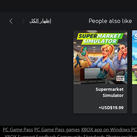
إظهار الكل
People also like
Supermarket
Simulator
USD$19.99+
PC Game Pass
PC Game Pass games
XBOX app on Windows PC
XBOX Support
Feedback
Community Standards
Photosensitive