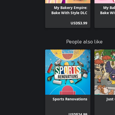
My Bakery Empire:
My Bak
Bake With Style DLC
Bake Wi
USD$3.99
People also like
Sports Renovations
Just
USD$24.99