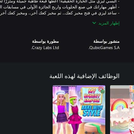
إظهار المزيد
استمتع بفتح العديد من المخابز اللذيذة، والخبز مع ليزي، وتصبح محترفًا 
اللذيذة والجميلة! قم ببناء أعمال المخابز الخاصة بك وانغمس في العجا
منشور بواسطة
مطورة بواسطة
Crazy Labs Ltd.
QubicGames S.A.
لم يكن طهي وصفات الحلوى اللذيذة في مطبخ ليزي أسهل من أي وق
على خبز ألذ المعجنات على الإطلاق!
الوظائف الإضافية لهذه اللعبة