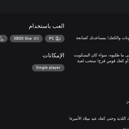
العب باستخدام
دونات والكعك! بمساعدتك كصانعة
XBOX One
PC
ى ما طلبوه، سواء كان البسكويت
الإمكانات
، أو كعك قوس قزح! ستحب لعبة
Single player