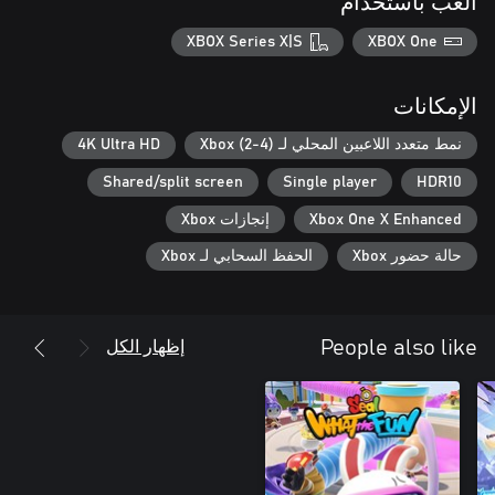
العب باستخدام
XBOX Series X|S
XBOX One
الإمكانات
نمط متعدد اللاعبين المحلي لـ Xbox (2-4)
4K Ultra HD
Shared/split screen
Single player
HDR10
Xbox One X Enhanced
إنجازات Xbox
حالة حضور Xbox
الحفظ السحابي لـ Xbox
إظهار الكل
People also like