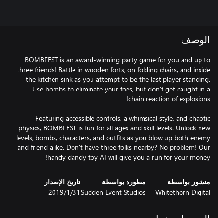
الوصف
BOMBFEST is an award-winning party game for you and up to
three friends! Battle in wooden forts, on folding chairs, and inside
the kitchen sink as you attempt to be the last player standing.
Use bombs to eliminate your foes, but don’t get caught in a
Featuring accessible controls, a whimsical style, and chaotic
physics, BOMBFEST is fun for all ages and skill levels. Unlock new
levels, bombs, characters, and outfits as you blow up both enemy
and friend alike. Don't have three folks nearby? No problem! Our
handy dandy toy AI will give you a run for your money!
منشور بواسطة
مطورة بواسطة
تاريخ الإصدار
Whitethorn Digital
Sudden Event Studios
31‏/1‏/2019