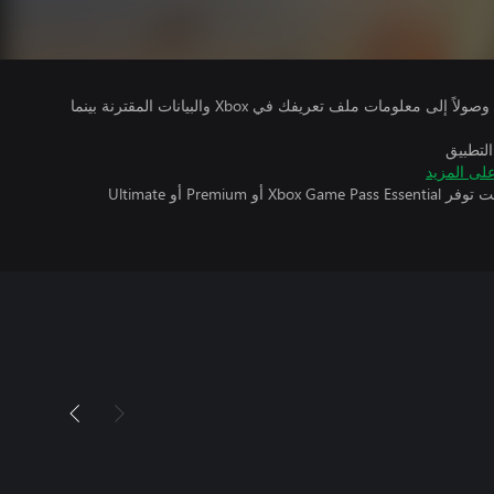
يتلقى ناشرو الألعاب التي تقوم بتشغيلها وصولاً إلى معلومات ملف تعريفك في Xbox والبيانات المقترنة بينما
التطبيق
لى المزيد
تتطلب اللعبة متعددة اللاعبين عبر الإنترنت توفر Xbox Game Pass Essential أو Premium أو Ultimate