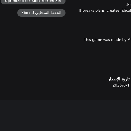
Optimized for Xbox Series X|S
It breaks plans, creates ridic
الحفظ السحابي لـ Xbox
This game was made by AD
Grab a team of up to 4 pla
تاريخ الإصدار
1‏/8‏/2025