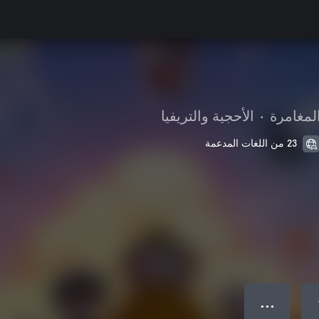
لمغامرة
•
الأحجية والتريفيا
23 من اللغات المدعمة
● ● ●