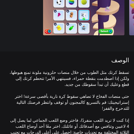
الوصف
تسقط كرتك مثل الطوب من خلال منصات حلزونية ملونة تمنع هبوطها،
ولكن إذا اصطدمت بنقطة حمراء، فسينتهي الأمر! تتحطم كرتك إلى
حتى منصات الفخاخ لا تضاهي سقوط كرة نارية بأقصى سرعة! اختر
إستراتيجيتك: قم بالتسريع كالمجنون أو توقف وانتظر فرصتك التالية
إذا كنت لا تريد اللعب منفردًا، فاختر وضع اللعب الجماعي لما يصل إلى
4 لاعبين وتنافس مع أصدقائك أو عائلتك. اختر معًا أحد أوضاع اللعب
الثلاثة المختلفة مع تحديات خاصة: احصل على أعلى الدرجات مع تجنب