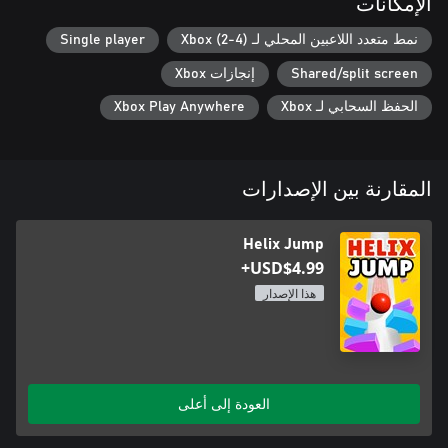
الإمكانات
انطلق إلى مغامرة لا تنتهي أبدًا بمستويات غير محدودة، واختبر مهاراتك
نمط متعدد اللاعبين المحلي لـ Xbox (2-4)
Single player
وادع الآخرين لقضاء وقت ممتع معًا!
Shared/split screen
إنجازات Xbox
الحفظ السحابي لـ Xbox
Xbox Play Anywhere
المقارنة بين الإصدارات
Helix Jump
USD$4.99+
هذا الإصدار
العودة إلى أعلى