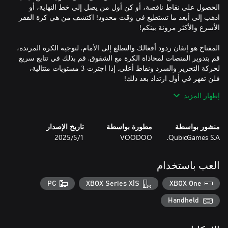
الحصول على نقاط ناقصة، أو كن أول من يصل إلى خط النهاية، أو
اذهب إلى أبعد ما تستطيع في وقت محدود! اكتشف من هي كرة القفز
المفتاح هو إتقان ردود أفعالك والتطلع إلى الأمام. لتوجيه الكرة المرتدة،
قم بتدوير المنصات لمحاذاة الكرة مع الشقوق. قم بذلك في تتابع سريع
لحركة التحرير والسرد ونقاط أعلى. إذا اجتزت 3 مستويات متتالية،
إظهار المزيد
- واجه أصدقائك أو عائلتك في وضع اللعب المتعدد لما يصل إلى 4
منشور بواسطة
مطورة بواسطة
تاريخ الإصدار
QubicGames S.A.
VOODOO
1‏/5‏/2025
- تعرف على عدد المستويات التي يمكنك إكمالها في هذه اللعبة التي لا
العب باستخدام
- هزيمة الزعماء على المستويات باستخدام عوائق مثل المفاتيح
والمنصات المعدنية التي لا يمكن حتى لو كرة نارية تسقط بأقصى
PC
XBOX Series X|S
XBOX One
Handheld