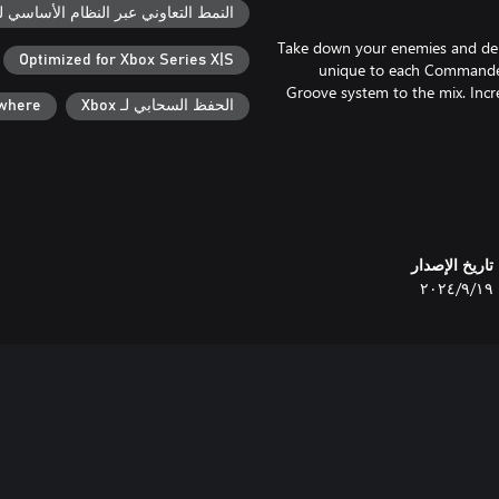
النمط التعاوني عبر النظام الأساسي لـ box
Take down your enemies and deliv
Optimized for Xbox Series X|S
unique to each Commander 
Groove system to the mix. Inc
الحفظ السحابي لـ Xbox
ywhere
Three years have passed since
restored peace to Aurania. Now, 
that could have catastrophic co
Campaigns following 1 inter
تاريخ الإصدار
١٩‏/٩‏/٢٠٢٤
Conquest is a brand new rog
battles every choice is permane
Sick of the rules? Change ‘em!
war-torn land? Eat your heart o