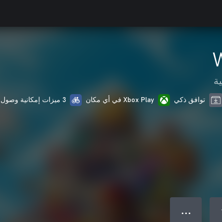
ية
توافق ذكي
Xbox Play في أي مكان
3 ميزات إمكانية وصول ذوي الاحتياجات الخاصة
● ● ●