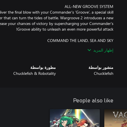
er the final blow with your Commander’s ‘Groove’, a special skill
that can turn the tides of battle. Wargroove 2 introduces a new
rease your chances of victory by supercharging your Commander's
 Queen Mercia and her allies defeated the ancient adversaries and
إظهار المزيد
an ambitious foreign faction is unearthing forbidden technologies
nsequences for the land and its people. Battle your way through 3
weaving story. Only bold decisions, smart resourcing, and tactical
منشور بواسطة
مطورة بواسطة
Chucklefish & Robotality
Chucklefish
uelike single-player game mode. In these quick-paced, bite-sized
nt. Gold and health carry from skirmish to skirmish, and no unit is
People also like
 Want to write a soul-wrenching novella about forbidden love in a
ut! There’s something for everyone. Using the in-game editor you