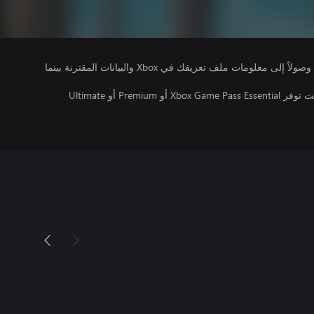
يتلقى ناشرو الألعاب التي تقوم بتشغيلها وصولاً إلى معلومات ملف تعريفك في Xbox والبيانات المقترنة بينما
تتطلب اللعبة متعددة اللاعبين عبر الإنترنت توفر Xbox Game Pass Essential أو Premium أو Ultimate