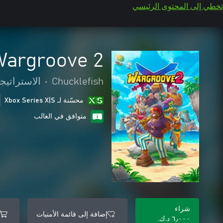
تخطي إلى المحتوى الرئيسي
Wargroove 2
Chucklefish
•
الاستراتيج
محسّنة لـ Xbox Series X|S
متوافق في الغالب
شراء
إضافة إلى قائمة الأمنيات
٦٫٠٠٠ د.ك.‏