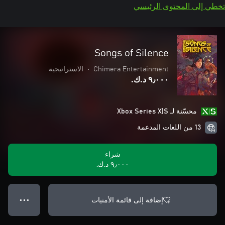
تخطي إلى المحتوى الرئيسي
Songs of Silence
Chimera Entertainment
•
الاستراتيجية
٩٫٠٠٠ د.ك.‏
محسّنة لـ Xbox Series X|S
13 من اللغات المدعمة
شراء
٩٫٠٠٠ د.ك.‏
إضافة إلى قائمة الأمنيات
● ● ●