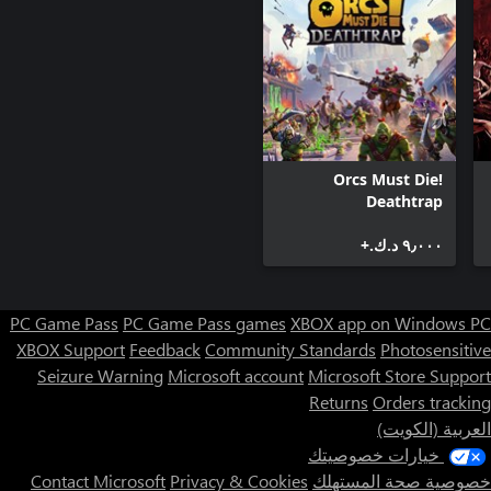
Orcs Must Die!
Deathtrap
٩٫٠٠٠ د.ك.‏+
PC Game Pass
PC Game Pass games
XBOX app on Windows PC
XBOX Support
Feedback
Community Standards
Photosensitive
Seizure Warning
Microsoft account
Microsoft Store Support
Returns
Orders tracking
العربية (الكويت)
خيارات خصوصيتك
خصوصية صحة المستهلك
Privacy & Cookies
Contact Microsoft