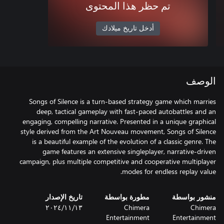
تم حظر هذا المحتوى
أدخل تاريخ ميلادك
الوصف
Songs of Silence is a turn-based strategy game which marries
deep, tactical gameplay with fast-paced autobattles and an
engaging, compelling narrative. Presented in a unique graphical
style derived from the Art Nouveau movement, Songs of Silence
is a beautiful example of the evolution of a classic genre. The
game features an extensive singleplayer, narrative-driven
campaign, plus multiple competitive and cooperative multiplayer
modes for endless replay value.
منشور بواسطة
مطورة بواسطة
تاريخ الإصدار
Chimera
Chimera
١٣‏/١١‏/٢٠٢٤
Entertainment
Entertainment