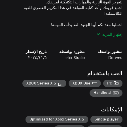
اجمع فريقك وأعد كتابة القواعد في هذا التكريم العصري للعبة
إظهار المزيد
اختر من بين زملاء الحرب الأيقونيين في سلسلة METAL SLUG
حدد أفضل تشكيلات الأسلحة وتعديلاتها لتحقيق أقصى استفادة من
منشور بواسطة
مطورة بواسطة
تاريخ الإصدار
Dotemu
Leikir Studio
٥‏/١١‏/٢٠٢٤
قم بشن هجمات متزامنة باستخدام آلية "SYNC" لإلحاق أضرار جسيمة
بالعدو! وإذا كان فريقك في ورطة، فيمكنك دائمًا استدعاء بعض
التعزيزات ومشاهدة الأسلحة الكبيرة وهي تعمل: المدفعية الثقيلة،
العب باستخدام
والغارات الجوية، وMETAL SLUG الرائعة نفسها - كل ما تطلبه، تحصل
XBOX Series X|S
XBOX One
PC
Handheld
انطلق في حملة رائعة عبر خرائط جميلة مصنوعة يدويًا لإنهاء الحرب
الإمكانات
وهزيمة جيش المتمردين سيئ السمعة وتدميره بالكامل! ستواجه
العديد من التحديات، لذا استعد لعدد لا يحصى من مرَّات الموت، لكن لا
Optimized for Xbox Series X|S
Single player
سواء أكنت من المحاربين القدامى الماهرين أم مجندًا جديدًا، العب