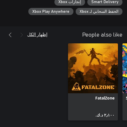
Smart Delivery
إنجازات Xbox
وأعد لعب مهامك المفضلة، وتعلم فكرة استراتيجية ثمينة من كل
الحفظ السحابي لـ Xbox
Xbox Play Anywhere
اكتسب الخبرة، وارفع مستوى مقاتليك، وتكيف مع مواجهة أعدائك،
وتذكر: كل هزيمة هي درس، لكن النصر ينتظر أولئك الذين يرفضون
إظهار الكل
People also like
عاد دونالد موردن! بعد سنوات من الاختباء في بلد معارض للحكومة
العالمية، قام الجنرال المخادع بصبر بتنظيم انقلاب. الآن، أصبح أخيرًا
سيتعين على فرقة صقور الشاهين بذل كل ما في وسعها لتَجاوُز
خطوط العدو والقضاء على الجنرال موردن قبل أن تتفاقم الحرب
وتصبح كارثة!
FatalZone
٢٫١٠٠ د.ك.‏