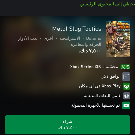
تخطي إلى المحتوى الرئيسي
Metal Slug Tactics
Dotemu
•
الاستراتيجية
•
أخرى
•
لعب الأدوار
•
الحركة والمغامرة
٧٫٥٠٠ د.ك.‏
محسّنة لـ Xbox Series X|S
توافق ذكي
Xbox Play في أي مكان
9 من اللغات المدعمة
تم تحسينها للأجهزة المحمولة
شراء
٧٫٥٠٠ د.ك.‏