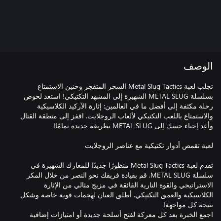
الوصف
تجلب لعبة Metal Slug Tactics السحر المتفجر وحنين الاستمتاع
بسلسلة METAL SLUG الشهيرة إلى المشهد التكتيكي! استعد لخوض
رحلة مكثفة إلى أفضل ما في العالمين: إثارة الآركيد الكلاسيكية
والاستمتاع باللعب التكتيكي لألعاب الروجلايت. اقفز إلى منطقة القتال
تقدم لعبة Metal Slug Tactics منظورًا جديدًا للمعارك الشهيرة في
سلسلة METAL SLUG. قم بقيادة فريقك نحو النصر من خلال المكر
الاستراتيجي والقوة النارية الفائقة في مزيج مثالي من الإثارة
الكلاسيكية والعمق التكتيكي. أطلق العنان لهجمات قوية خاصة وشكل
اجمع الخبرة بعد كل معركة لفتح أسلحة جديدة أو امتيازات إضافية