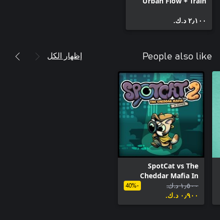
Urban Flow + Train
Traffic Manager
٢٫١٠٠ د.ك.‏
إظهار الكل
People also like
SpotCat vs The
Cheddar Mafia In
١٫٥٠٠ د.ك.‏
Europe
-40%
٠٫٩٠٠ د.ك.‏