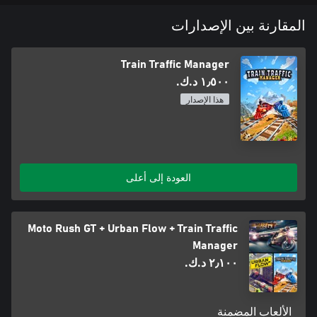
المقارنة بين الإصدارات
Train Traffic Manager
١٫٥٠٠ د.ك.‏
هذا الإصدار
العودة إلى أعلى
Moto Rush GT + Urban Flow + Train Traffic
Manager
٢٫١٠٠ د.ك.‏
الألعاب المضمنة