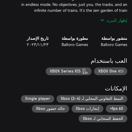
in endless mode. No objectives, just you, the tracks, and an
infinite number of trains. It's the zen garden of train
إظهار المزيد
Ready to dive into the madness? Take control of the tracks and
منشور بواسطة
مطورة بواسطة
تاريخ الإصدار
Baltoro Games
Baltoro Games
٢٣‏/١١‏/٢٠٢٣
And remember: don't fall asleep at your post!
العب باستخدام
XBOX Series X|S
XBOX One
الإمكانات
النمط التعاوني المحلي لـ Xbox (2-4)
Single player
60 fps+
إنجازات Xbox
حالة حضور Xbox
الحفظ السحابي لـ Xbox