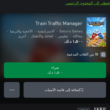
تخطي إلى المحتوى الرئيسي
Train Traffic Manager
Baltoro Games
•
الاستراتيجية
•
الأحجية والتريفيا
•
محاكاة
•
تعليمي
•
العائلة والأطفال
•
أخرى
١٫٥٠٠ د.ك.‏
10 من اللغات المدعمة
شراء
١٫٥٠٠ د.ك.‏
إضافة إلى قائمة الأمنيات
● ● ●