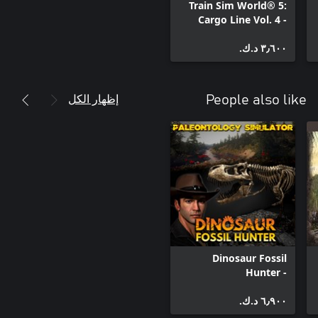
Train Sim World® 5:
Cargo Line Vol. 4 -
Military
٣٫٦٠٠ د.ك.‏
إظهار الكل
People also like
Dinosaur Fossil
Hunter -
Paleontology
٦٫٩٠٠ د.ك.‏
Simulator