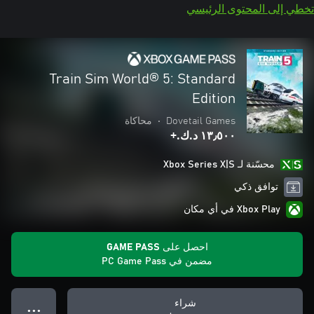
تخطي إلى المحتوى الرئيسي
Train Sim World® 5: Standard
Edition
Dovetail Games
•
محاكاة
١٣٫٥٠٠ د.ك.‏+
محسّنة لـ Xbox Series X|S
توافق ذكي
Xbox Play في أي مكان
احصل على GAME PASS
مضمن في PC Game Pass
شراء
● ● ●