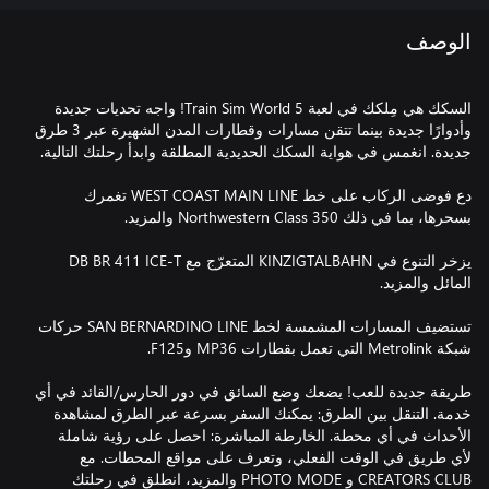
الوصف
السكك هي مِلكك في لعبة Train Sim World 5! واجه تحديات جديدة
وأدوارًا جديدة بينما تتقن مسارات وقطارات المدن الشهيرة عبر 3 طرق
دع فوضى الركاب على خط WEST COAST MAIN LINE تغمرك
يزخر التنوع في KINZIGTALBAHN المتعرّج مع DB BR 411 ICE-T
تستضيف المسارات المشمسة لخط SAN BERNARDINO LINE حركات
طريقة جديدة للعب! يضعك وضع السائق في دور الحارس/القائد في أي
خدمة. التنقل بين الطرق: يمكنك السفر بسرعة عبر الطرق لمشاهدة
الأحداث في أي محطة. الخارطة المباشرة: احصل على رؤية شاملة
لأي طريق في الوقت الفعلي، وتعرف على مواقع المحطات. مع
CREATORS CLUB و PHOTO MODE والمزيد، انطلق في رحلتك