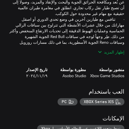
عن بُعد ومكافحة الحرائق الجوية والبحث والإنقاذ والمزيد، وصولًا إلى
أن تصبح طيار نقل ركاب تجاري. انطلق في مغامرة طيران عالمية
· تنافس مع طيارين آخرين في وضع تحدي الدوري أو اصقل
مهاراتك من خلال عشرات الأنشطة التي تتراوح بين سباقات الرالي
الحماسية وعمليات الهبوط الدقيقة إلى تحديات الارتفاع المنخفض وأكثر
من ذلك. طِر وجهاً لوجه في سباقات Red Bull الجوية الشهيرة
وسباقات Reno الجوية الأسطورية، بما في ذلك مسارات روزويل
إظهار المزيد
· كن مصورًا عالميًا وسافر حول كوكبنا الجميل لالتقاط صور لمناظر
طبيعية خلابة وزيارة المعالم المشهورة وتوثيق هذه المغامرات بالصور
في مذكرات سفرك. تتحدى المهام الفوتوغرافية الفريدة ذوقك
منشور بواسطة
مطورة بواسطة
تاريخ الإصدار
الإبداعي إلى جانب مهاراتك في الطيران بينما تسعى جاهدًا لالتقاط
Xbox Game Studios
Asobo Studio
١٩‏/١١‏/٢٠٢٤
العب باستخدام
· يتيح النظام الفيزيائي المحسن أكثر من 10,000 سطح جسم
صلب تتيح محاكاة أي شكل من أشكال الطائرات. تدعم فيزياء الجسم
PC
XBOX Series X|S
المرن الأقمشة والحبال والبالونات وأكثر من هذا. تجربة أكثر واقعية
· تشمل أنظمة الطائرات الجديدة عالية الدقة الأنظمة الكهربائية
الإمكانات
وأنظمة الهواء المضغوط والوقود والهيدرولوكية وأنظمة الحمولة
والركاب وإليكترونيات الطيران مثل نظامي Universal UNS-1 FMS
نمط متعدد اللاعبين عبر النظام الأساسي لـ Xbox