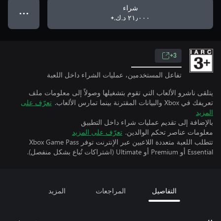
شراء
● ● ●
٢١٫٠٠٠ د.ك.‏+
3+
تفاعل المستخدمين، عمليات الشراء داخل اللعبة
يتلقى ناشرو الألعاب التي تقوم بتشغيلها وصولاً إلى معلومات ملف
تعريفك في Xbox والبيانات المقترنة بينما تمارس الألعاب.
تعرّف على
المزيد
بالإضافة إلى تقديم عمليات شراء داخل التطبيق
معلومات عناصر تحكم الوالدين.
تعرّف على المزيد
تتطلب اللعبة متعددة اللاعبين عبر الإنترنت توفر Xbox Game Pass
Essential أو Premium أو Ultimate (اشتراكات تُباع بشكل منفصل).
التفاصيل
المراجعات
المزيد