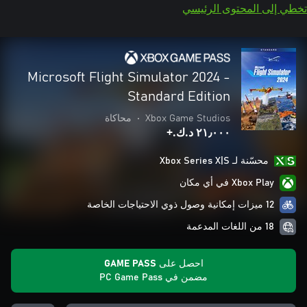
تخطي إلى المحتوى الرئيسي
Microsoft Flight Simulator 2024 -
Standard Edition
Xbox Game Studios
•
محاكاة
٢١٫٠٠٠ د.ك.‏+
محسّنة لـ Xbox Series X|S
Xbox Play في أي مكان
12 ميزات إمكانية وصول ذوي الاحتياجات الخاصة
18 من اللغات المدعمة
احصل على GAME PASS
مضمن في PC Game Pass