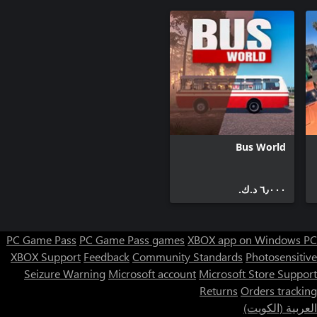
Bus World
٦٫٠٠٠ د.ك.‏
PC Game Pass
PC Game Pass games
XBOX app on Windows PC
XBOX Support
Feedback
Community Standards
Photosensitive
Seizure Warning
Microsoft account
Microsoft Store Support
Returns
Orders tracking
العربية (الكويت)