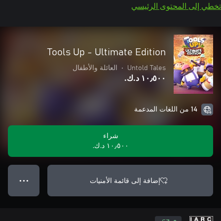
تخطي إلى المحتوى الرئيسي
Tools Up - Ultimate Edition
Untold Tales
•
العائلة والأطفال
١٠٫٥٠٠ د.ك.‏
14 من اللغات المدعمة
شراء
١٠٫٥٠٠ د.ك.‏
إضافة إلى قائمة الأمنيات
● ● ●