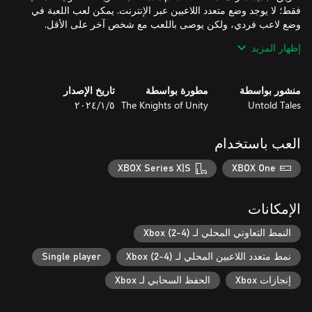
فقط؛ لا يوجد وضع متعدد اللاعبين عبر الإنترنت. يمكن لعب اللعبة في
إظهار المزيد
هذه ليست مهمة بسيطة، لذلك أحضرنا بعض المهنيين - حسنًا، كيندا.
منشور بواسطة
مطورة بواسطة
تاريخ الإصدار
كل مستوى يتطلب منك معالجة الكثير من الوظائف وعدم إحداث
Untold Tales
The Knights of Unity
٥‏/١‏/٢٠٢٤
فوضى فيها. كنس أطقم الهدم، وطلاء الجدران، ووضع البلاط، وتجصيص
العب باستخدام
XBOX Series X|S
XBOX One
وضع لاعب ضد لاعب جديد تمامًا يضع فريقك من المجددين ضد بعضهم
البعض! تسابق لإكمال أكبر عدد ممكن من المهام ولكن أيضًا التدخل مع
الفرق الأخرى في كل خطوة على الطريق. ستبقي معدلات اللعب
الإمكانات
المختلفة الجميع على أهبة الاستعداد ويمكن لعبها في مجموعات
مختلفة لما يصل إلى 4 لاعبين، على سبيل المثال 1ضد1، 2ضد2،
النمط التعاوني المحلي لـ Xbox (2-4)
نمط متعدد اللاعبين المحلي لـ Xbox (2-4)
Single player
إنجازات Xbox
الحفظ السحابي لـ Xbox
تتضمن The Tools Up! Ultimate Edition جميع المستويات الـ 45 من