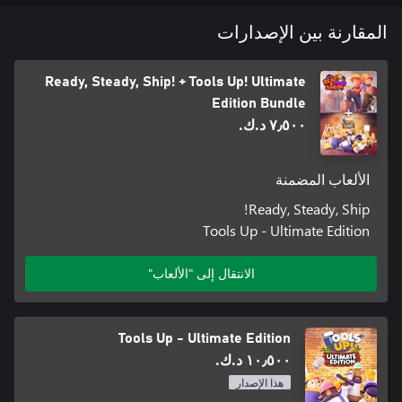
المحتوى القابل للتنزيل Garden Party. انغمس في المستويات المحددة
في مواسم الربيع والصيف والخريف حيث يقوم طاقم التجديد في
المقارنة بين الإصدارات
الأماكن المفتوحة بإعادة بناء الباحات وزراعة الأشجار وتجميل المروج
Ready, Steady, Ship! + Tools Up! Ultimate
تأتي كل حزمة من المستويات ذات الطابع الموسمي مع آليات
Edition Bundle
وإعدادات جديدة وقتال زعيم قوي في النهاية!
٧٫٥٠٠ د.ك.‏
الألعاب المضمنة
Ready, Steady, Ship!
Tools Up - Ultimate Edition
الانتقال إلى "الألعاب"
Tools Up - Ultimate Edition
١٠٫٥٠٠ د.ك.‏
هذا الإصدار