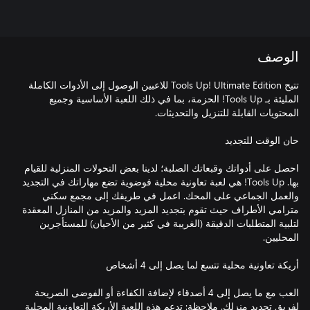
الوصف
تتيح Tools Up! Ultimate Edition للاعبين الوصول إلى الأدوات الكاملة
المليئة بـ Tools Up! الحزمة، بما في ذلك اللعبة الأساسية وجميع
احصل على أدواتك وقبعاتك الصلبة؛ لدينا بعض التحولات المنزلية للقيام
بها. Tools Up! هي لعبة تعاونية محلية فوضوية تضع مهاراتك في التجديد
والعمل الجماعي على المحك. اعمل في طريقك إلى مجمع سكني
مترامي الأطراف حيث تقوم بتجديد المزيد والمزيد من المنازل المعقدة
لتلبية المتطلبات الدقيقة (الغريبة في كثير من الأحيان) للمستأجرين
العب مع ما يصل إلى 4 أصدقاء لإضافة الكفاءة أو الفوضى الصريحة
لفريق تجديد منزلك. ملاحظة: تدعم هذه اللعبة الأريكة التعاونية المحلية