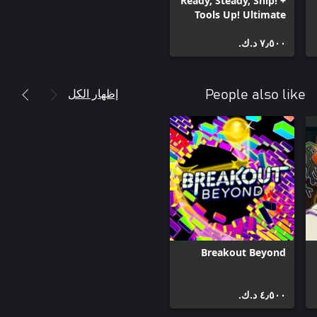
Ready, Steady, Ship! +
Tools Up! Ultimate
Edition Bundle
٧٫٥٠٠ د.ك.‏
إظهار الكل
People also like
Breakout Beyond
٤٫٥٠٠ د.ك.‏