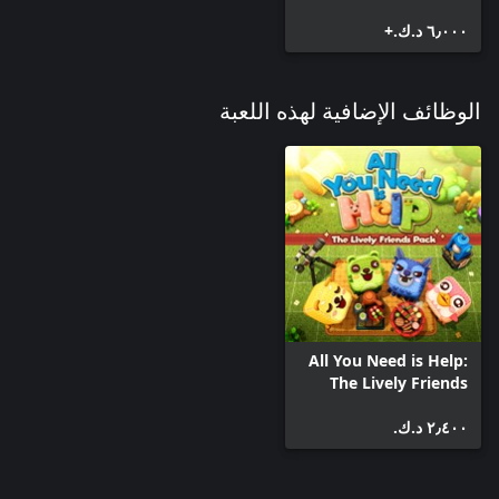
٦٫٠٠٠ د.ك.‏+
الوظائف الإضافية لهذه اللعبة
All You Need is Help:
The Lively Friends
Pack
٢٫٤٠٠ د.ك.‏