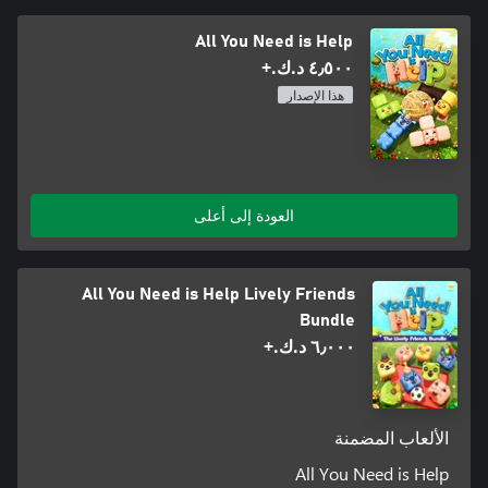
All You Need is Help
٤٫٥٠٠ د.ك.‏+
هذا الإصدار
العودة إلى أعلى
All You Need is Help Lively Friends
Bundle
٦٫٠٠٠ د.ك.‏+
الألعاب المضمنة
All You Need is Help