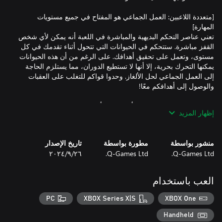
[متعددة اللاعبين: العمل الجماعي هو المفتاح في جميع مستويات
تعني عناصر التحكم البديهية والمباشرة في اللعبة أنه يمكن لأي شخص
القفز مباشرة. ستتحكم في الحيوانات التي تتحول أثناء تقدمك في كل
مستوى، وتعمل على تحقيق أهدافك. على الرغم من أن هذه الحيوانات
يمكنها التحرك بحرية، إلا أنها لا تستطيع الدوران، مما يستلزم الحاجة
إلى العمل الجماعي لحل الألغاز. وحدوا قواكم للتغلب على العقبات
إظهار المزيد
تسمح عناصر التحكم البسيطة للحيوانات بالتعبير عن أصوات مختلفة
بناءً على مواقفها. مع هذا النظام الصوتي الفريد من نوعه، يمكنك
الاستمتاع بجلسات لعب مفعمة بالحيوية مع الأصدقاء البعيدين كما لو
منشور بواسطة
مطورة بواسطة
تاريخ الإصدار
Q-Games Ltd.
Q-Games Ltd.
٢٦‏/٩‏/٢٠٢٤
سواء كنت تفضل اللعب محليًا أو عبر الإنترنت، تدعم اللعبة ما يصل
العب باستخدام
إلى أربعة لاعبين. تم تصميم هذه اللعبة التي تتمحور حول التعاونية
للاستمتاع بها عبر الأجيال - من الأطفال إلى الأجداد - مما يجعلها مثالية
PC
XBOX Series X|S
XBOX One
للعائلة والأصدقاء. تضمن أدوات التحكم السهلة الاستخدام أن يتمكن
اللاعبون من جميع الأعمار من المشاركة والاستمتاع. وكلما زاد التعاون،
Handheld