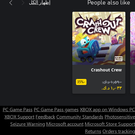
إظهار الكل
People also like
Crashout Crew
١٫٥٩٠ د.ك.‏
-35%
١٫٠٣٣ د.ك.‏
PC Game Pass
PC Game Pass games
XBOX app on Windows PC
XBOX Support
Feedback
Community Standards
Photosensitive
Seizure Warning
Microsoft account
Microsoft Store Support
Returns
Orders tracking