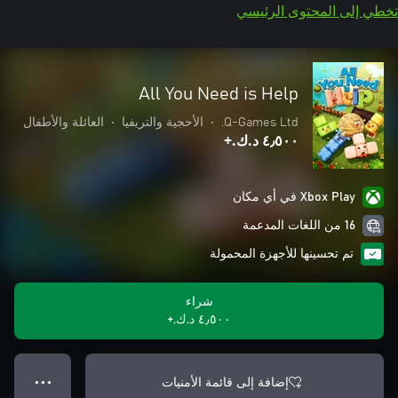
تخطي إلى المحتوى الرئيسي
All You Need is Help
Q-Games Ltd.
•
الأحجية والتريفيا
•
العائلة والأطفال
٤٫٥٠٠ د.ك.‏+
Xbox Play في أي مكان
16 من اللغات المدعمة
تم تحسينها للأجهزة المحمولة
شراء
٤٫٥٠٠ د.ك.‏+
إضافة إلى قائمة الأمنيات
● ● ●