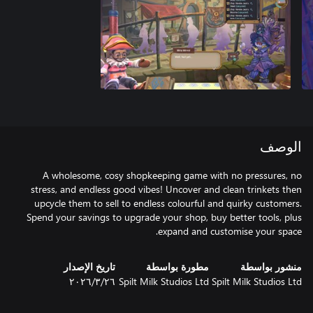
الوصف
A wholesome, cosy shopkeeping game with no pressures, no
stress, and endless good vibes! Uncover and clean trinkets then
upcycle them to sell to endless colourful and quirky customers.
Spend your savings to upgrade your shop, buy better tools, plus
expand and customise your space.
منشور بواسطة
مطورة بواسطة
تاريخ الإصدار
Spilt Milk Studios Ltd
Spilt Milk Studios Ltd
٢٦‏/٣‏/٢٠٢٦