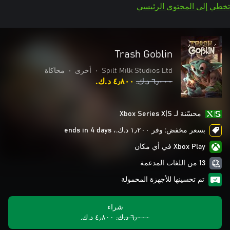
تخطي إلى المحتوى الرئيسي
Trash Goblin
Spilt Milk Studios Ltd
•
أخرى
•
محاكاة
٦٫٠٠٠ د.ك.‏
٤٫٨٠٠ د.ك.‏
محسّنة لـ Xbox Series X|S
بسعر مخفض: وفر ١٫٢٠٠ د.ك.‏، ends in 4 days
Xbox Play في أي مكان
13 من اللغات المدعمة
تم تحسينها للأجهزة المحمولة
شراء
٦٫٠٠٠ د.ك.‏
٤٫٨٠٠ د.ك.‏