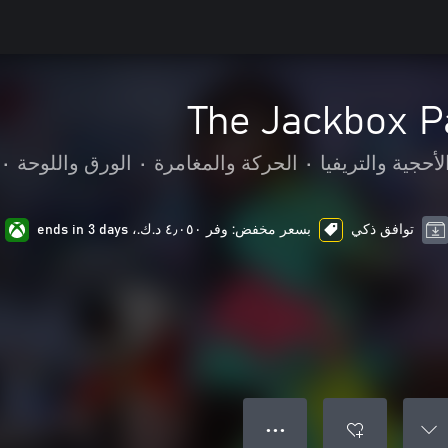
The Jackbox P
لأحجية والتريفيا
•
الحركة والمغامرة
•
الورق واللوحة
•
توافق ذكي
بسعر مخفض: وفر ٤٫٠٥٠ د.ك.‏، ends in 3 days
● ● ●