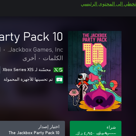
تخطي إلى المحتوى الرئيسي
arty Pack 10
Jackbox Games, Inc.
•
ا
الكلمات
•
أخرى
محسّنة لـ Xbox Series X|S
تم تحسينها للأجهزة المحمولة
اختيار إصدار
شراء
The Jackbox Party Pack 10
٩٫٠٠٠ د.ك.‏
٤٫٩٥٠ د.ك.‏