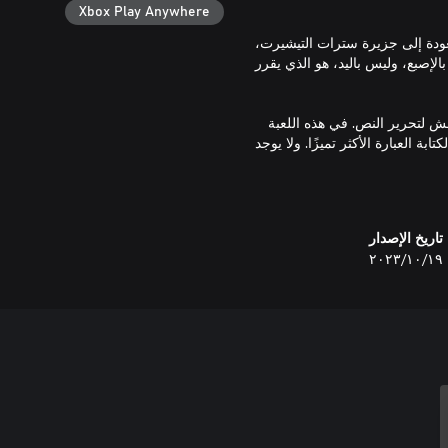
Xbox Play Anywhere
: في لعبة Tee K.O. 2، ستتمكن من العودة إلى جزيرة سترات التيشيرت،
لإصبع، وليس باليد، هو الذي يقرر
اعي): لعبة FixyText هو الغرب المتوحش لتحرير النص. في هذه اللعبة
 العبارة الأكثر تميزًا. ولا يوجد
لعبة Hypnotorious (الهوية المخفية وتقمص الأدوار): لعبة Hypnotorious هي لعبة تتضمن أدوارًا سرية
تاريخ الإصدار
١٩‏/١٠‏/٢٠٢٣
مسافر عبر الزمن من المستقبل وتنافس في ليلة مسلية
Dodo (موسيقى وعمل جماعي): في لعبة Dodo Re Mi، يصبح هاتفك هو آلتك الموسيقية. يجب
ع.