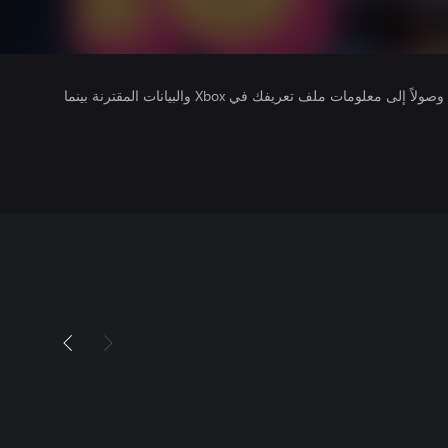
يتلقى ناشرو الألعاب التي تقوم بتشغيلها وصولاً إلى معلومات ملف تعريفك في Xbox والبيانات المقترنة بينما