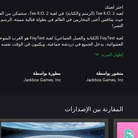
لعبة Tee K.O. 2 (الرسم والكتابة)
حيث يتنافس أعتى المحاربين في العالم في بطولة قتالية مميتة. الرسم با
لعبة FixyText (الكتابة والعمل الجم
العشوائية، يدخل الجميع في دردشة جماعية، ويكتبون في الوقت نفسه لكتابة
إظهار المزيد
منشور بواسطة
مطورة بواسطة
Jackbox Games, Inc.
Jackbox Games, Inc.
لعبة Timejinx (مسلية): في لعبة Timejinx، أنت 
لعبة  Re Mi
عليك أنت ومجموعتك تأليف الموسيقى معًا للهروب من نبات الغابة الجائ
المقارنة بين الإصدارات