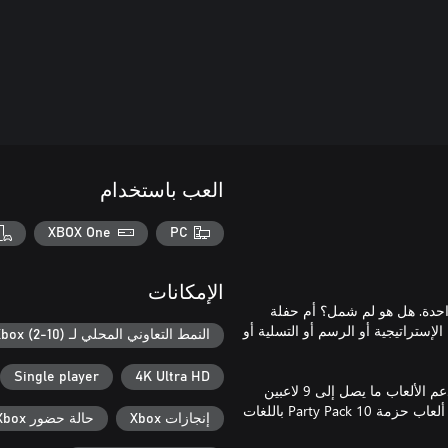
العب باستخدام
XBOX One
PC
الإمكانات
حدة. هل هو لم شمل؟ أم حفلة
لإستراتيجية أو الرسم أو التسلية أو
النمط التعاوني المحلي لـ Xbox (2-10)
Single player
4K Ultra HD
العب بهاتفك أو جهازك اللوحي، حيث لا يلزم وجود ذراع تحكم خاصة. تدعم الألعاب ما يصل إلى 9 لاعبين
و10000 متفرج. هل أنت مستعد لتوسيع الأمور عالميًا؟ يمكن لعب جميع ألعاب حزمة Party Pack 10 باللغات
إنجازات Xbox
حالة حضور Xbox