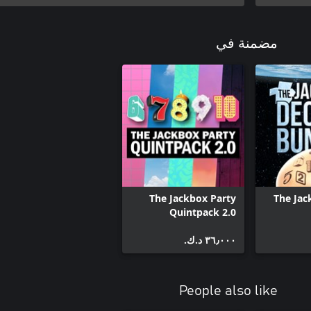
The Jackbox Party Pack 8
The Jackbox Party Pack 9
The Jackbox Party Pack 10
مضمنة في
The Jackbox Party
The Jac
Quintpack 2.0
٣٦٫٠٠٠ د.ك.‏
People also like