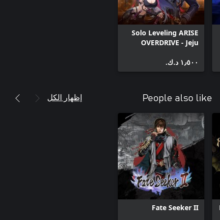
Solo Leveling ARISE
OVERDRIVE - Jeju
Island Raid Special
Pack
١٫٥٠٠ د.ك.‏
إظهار الكل
People also like
Fate Seeker II