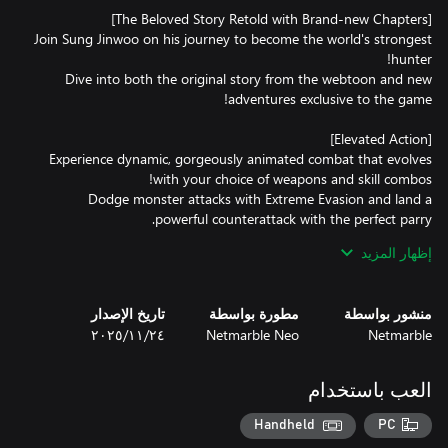
Join Sung Jinwoo on his journey to become the world's strongest
Dive into both the original story from the webtoon and new
Experience dynamic, gorgeously animated combat that evolves
Dodge monster attacks with Extreme Evasion and land a
Build your own unique combat style through a skill tree that
إظهار المزيد
منشور بواسطة
مطورة بواسطة
تاريخ الإصدار
Overwhelm the battlefield with abilities unlocked through your
Netmarble
Netmarble Neo
٢٤‏/١١‏/٢٠٢٥
Experience Sung Jinwoo's transformation into the [Ultimate
العب باستخدام
succeeding Ashborn and growing through a Monarch Awakening
Handheld
PC