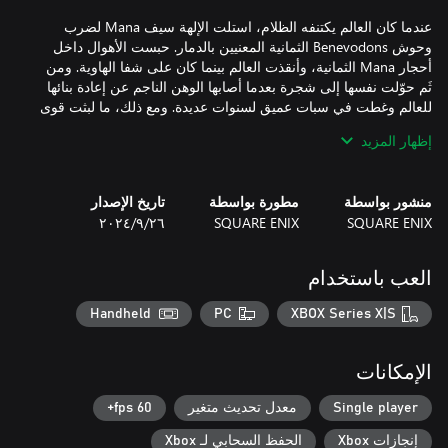
عندما كان العالم يكتنفه الظلام، استلت الإلهة سيف Mana لضرب
وحوش Benevodons الثمانية المعنيين بالدمار. حبست الأهوال داخل
أحجار Mana الثمانية، وأنقذت العالم بينما كان على شفا الهاوية. ومن
ثَم حوّلت نفسها إلى شجرة بعدما أصابها الوهن الناجم عن إعادة بنائها
للعالم وغطت في سبات عميق لسنوات عديدة. ومع ذلك، ما لبثت قوى
الشر تسعى لتحرير Benevodons للسيطرة على العالم. إذ شنت حربًا
إظهار المزيد
فظيعة لتعزيز مخططها وزعزعة استقرار الممالك. باتت نهاية السلام
وشيكة. وبدأت Mana نفسها تتلاشى من العالم وبدأت شجرة Mana
منشور بواسطة
مطورة بواسطة
تاريخ الإصدار
SQUARE ENIX
SQUARE ENIX
٢٦‏/٩‏/٢٠٢٤
لعبة Trials of Mana بمنزلة إعادة صُنع كامل ثلاثي الأبعاد للعبة الثالثة
العب باستخدام
في سلسلة Mana، التي أُصدِرت في باليابان باسم Seiken Densetsu
3. تمت إعادة تصميم اللعبة بالكامل من الألف إلى الياء باستخدام
Handheld
PC
XBOX Series X|S
الإمكانات
يمكن للاعبين اختيار الشخصية الرئيسية المفضلة لديهم ورفيقين من
ست شخصيات مختلفة. ستتطور أحداث القصة بطرق مختلفة اعتمادًا
Single player
معدل تحديث متغير
60 fps+
إنجازات Xbox
الحفظ السحابي لـ Xbox