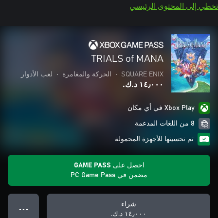
تخطي إلى المحتوى الرئيسي
TRIALS of MANA
SQUARE ENIX
•
الحركة والمغامرة
•
لعب الأدوار
١٤٫٠٠٠ د.ك.‏
Xbox Play في أي مكان
8 من اللغات المدعمة
تم تحسينها للأجهزة المحمولة
احصل على GAME PASS
مضمن في PC Game Pass
شراء
● ● ●
١٤٫٠٠٠ د.ك.‏