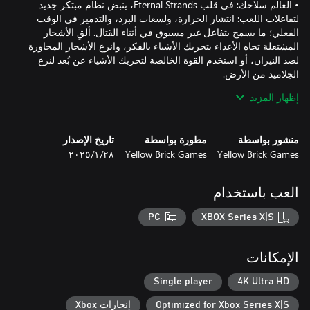
• العالم سلاحك: في قلب Eternal Strands، ينبض نظام مبتكر جديد
لتفاعلات اللعب: انتشار الحرارة، ولسعات البرد، والتدمير في الوقت
الفعلي؛ ما يسمح بتفاعل غير مسبوق في أثناء القتال. ألقِ الأشجار
المشتعلة تجاه الأعداء بتحريك الأشياء بالفكر، وانزع الأشجار المجاورة
لصد النيران، أو استخدم القوة الخالصة لتحريك الأشياء عن بُعد لنزع
إظهار المزيد
• نساج السحر: ارتدِ الرداء، وهو عباءة سحرية تحول السحر الخام إلى
نيران ملتهبة، وجليد تقشعر له الأبدان، وقدرة على تحريك الأشياء
بالفكر. ثم اجمع بين مجموعتك المتزايدة من القوى، والأسلحة، والدروع
منشور بواسطة
مطورة بواسطة
تاريخ الإصدار
المسحورة المصنوعة من الأعداء المقتولين لابتكار مظهر وأسلوب
Yellow Brick Games
Yellow Brick Games
٢٨‏/١‏/٢٠٢٥
مخصصين. صد الهجمات القادمة بجدار من الجليد السحري، أو أطلق
موجات من اللهب من نصل ضخم يستخدم بكلتا اليدين، أو ارمِ الأعداء
العب باستخدام
• التصدي للعمالقة: واجه خصومًا عملاقة واهزمهم من خلال المزج بين
PC
XBOX Series X|S
السيف، والتعويذة، والحركة. اقفز على هيئتها الضخمة وتسلقها للهجوم
من زوايا مختلفة. حطم الدروع أو شق مواضع الضعف فيها لتقليل
قدرتها على الحماية. استخدم الثلج لتثبيت أطراف عدو عملاق، أو
الإمكانات
استخدم النيران الغامضة لحرق فرائه، أو التقط المقذوفات الملقاة ورد
Single player
4K Ultra HD
Optimized for Xbox Series X|S
إنجازات Xbox
• السيطرة على المناخ المضطرب: عزز من كفاءة قدراتك على الجليد