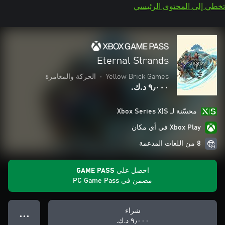
تخطي إلى المحتوى الرئيسي
Eternal Strands
Yellow Brick Games
•
الحركة والمغامرة
٩٫٠٠٠ د.ك.‏
محسّنة لـ Xbox Series X|S
Xbox Play في أي مكان
8 من اللغات المدعمة
احصل على GAME PASS
مضمن في PC Game Pass
شراء
● ● ●
٩٫٠٠٠ د.ك.‏