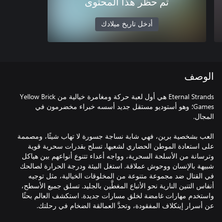
تم حظر هذا المحتوى
أدخل تاريخ ميلادك
الوصف
Eternal Strands هي أول لعبة حركة ومغامرة خيالية من Yellow Brick
Games؛ وهو أستوديو مستقل جديد أسسه خبراء مخضرمون في
العب بشخصية برين، فهي شابة نساجة جسورة لا تهاب شيئًا، ومصممة
على استعادة الموطن الحضاري لشعبها. تسلح بقدرات سحرية قوية
وترسانة من الأسلحة السحرية، وواجه أعداء تتنوع أنواعهم بين هياكل
شبيهة بالإنسان ووحوش عملاقة. استغل البيئة ودرجة الحرارة لصالحك
في القتال ضد مجموعة متنوعة من المخلوقات الخيالية، مثل توجيه
أنفاس التنين النارية نحو الأتباع المغطَّين بالجليد. تسلق جميع الأسطح،
واستخدم مهارات غامضة لخلق مسارات جديدة. استكشف العالم بحثًا