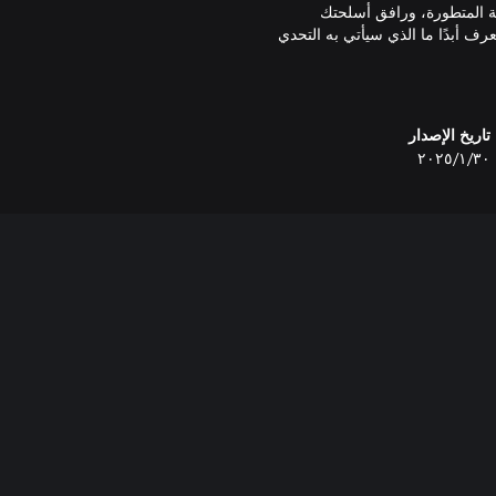
حة المتطورة، ورافق أسلحتك
عرف أبدًا ما الذي سيأتي به التحدي
تاريخ الإصدار
٣٠‏/١‏/٢٠٢٥