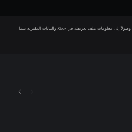
يتلقى ناشرو الألعاب التي تقوم بتشغيلها وصولاً إلى معلومات ملف تعريفك في Xbox والبيانات المقترنة بينما