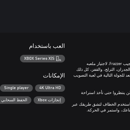
العب باستخدام
XBOX Series X|S
أنت Ace، صياد الجوائز المعروف الذي يطارد هدفه الجديد، الروبوت العجيب Frazzer. لاجتياز ملعبه
جدران، التزلج، والقفز، كل ذلك
 للجولة التالية في لعبة التصويب
الإمكانات
Single player
4K Ultra HD
لن ينتظروا حتى تأخذ استراحة
إنجازات Xbox
الحفظ السحابي لـ ox
 واستخدم الخطاف لتشق طريقك عبر