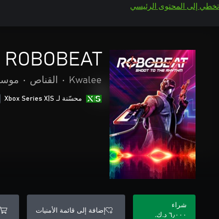
تخطي إلى المحتوى الرئيسي
ROBOBEAT
Kwalee
•
القناص
•
موسي
محسّنة لـ Xbox Series X|S
شراء
إضافة إلى قائمة الأمنيات
٦٫٠٠٠ د.ك.‏