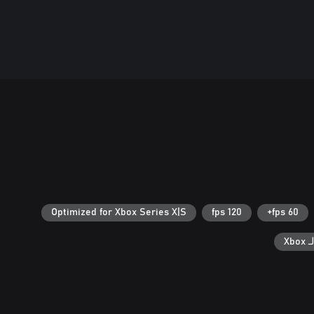
Optimized for Xbox Series X|S
120 fps
60 fps+
Xb