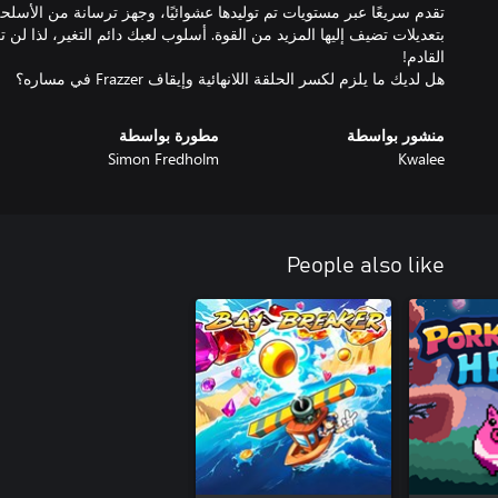
تقدم سريعًا عبر مستويات تم توليدها عشوائيًا، وجهز ترسانة من الأسل
بتعديلات تضيف إليها المزيد من القوة. أسلوب لعبك دائم التغير، لذا لن ت
هل لديك ما يلزم لكسر الحلقة اللانهائية وإيقاف Frazzer في مساره؟
منشور بواسطة
مطورة بواسطة
Simon Fredholm
Kwalee
People also like