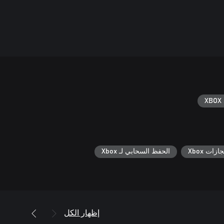
XBOX 
جازات Xbox
الحفظ السحابي لـ Xbox
إظهار الكل