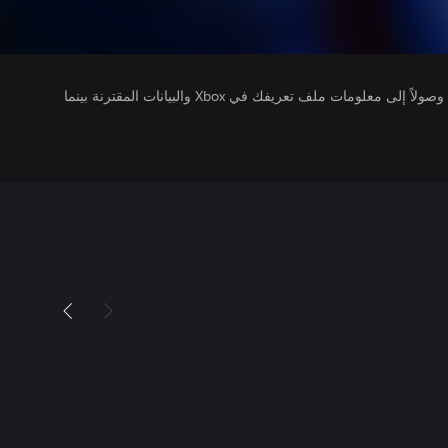
يتلقى ناشرو الألعاب التي تقوم بتشغيلها وصولاً إلى معلومات ملف تعريفك في Xbox والبيانات المقترنة بينما