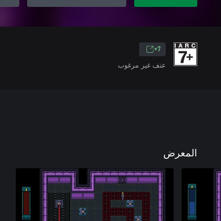
7+
عنف غير مرغوب
المعرض