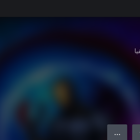
يا
● ● ●