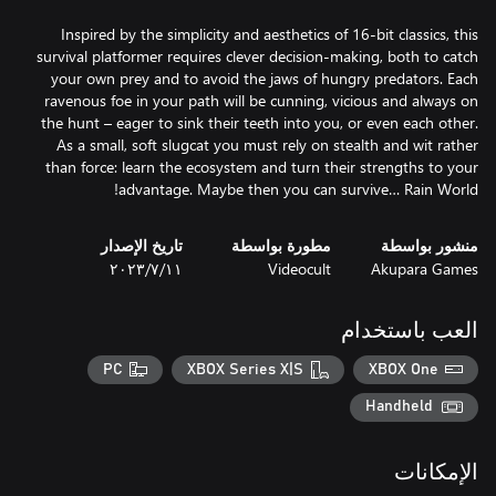
Inspired by the simplicity and aesthetics of 16-bit classics, this
survival platformer requires clever decision-making, both to catch
your own prey and to avoid the jaws of hungry predators. Each
ravenous foe in your path will be cunning, vicious and always on
the hunt – eager to sink their teeth into you, or even each other.
As a small, soft slugcat you must rely on stealth and wit rather
than force: learn the ecosystem and turn their strengths to your
advantage. Maybe then you can survive… Rain World!
منشور بواسطة
مطورة بواسطة
تاريخ الإصدار
Akupara Games
Videocult
١١‏/٧‏/٢٠٢٣
العب باستخدام
PC
XBOX Series X|S
XBOX One
Handheld
الإمكانات