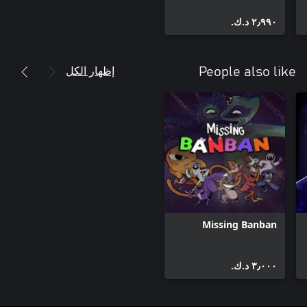
٢٫٩٩٠ د.ك.‏
إظهار الكل
People also like
Missing Banban
٣٫٠٠٠ د.ك.‏