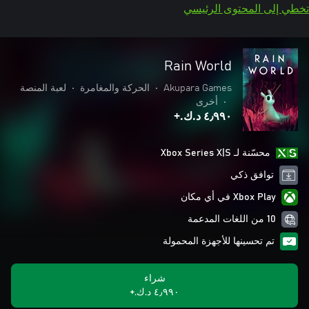
تخطي إلى المحتوى الرئيسي
Rain World
Akupara Games
•
الحركة والمغامرة
•
لعبة المنصة
•
أخرى
٤٫٩٩٠ د.ك.‏+
محسّنة لـ Xbox Series X|S
توافق ذكي
Xbox Play في أي مكان
10 من اللغات المدعمة
تم تحسينها للأجهزة المحمولة
شراء
٤٫٩٩٠ د.ك.‏+