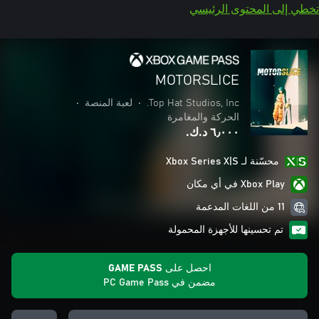
تخطي إلى المحتوى الرئيسي
MOTORSLICE
Top Hat Studios, Inc.
•
لعبة المنصة
•
الحركة والمغامرة
٦٫٠٠٠ د.ك.‏
محسّنة لـ Xbox Series X|S
Xbox Play في أي مكان
11 من اللغات المدعمة
تم تحسينها للأجهزة المحمولة
احصل على GAME PASS
مضمن في PC Game Pass