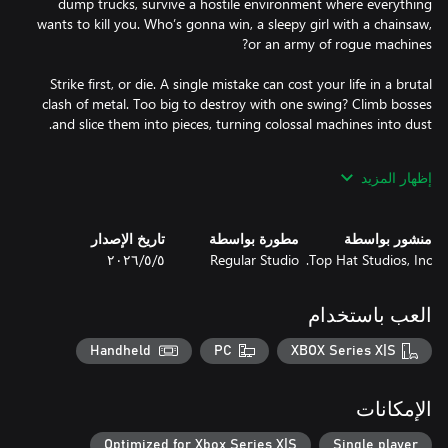
dump trucks, survive a hostile environment where everything
wants to kill you. Who’s gonna win, a sleepy girl with a chainsaw,
Strike first, or die. A single mistake can cost your life in a brutal
clash of metal. Too big to destroy with one swing? Climb bosses
إظهار المزيد
Not everything can be solved with a chainsaw. Alone with a
flashlight, you are powerless against the crushing atmosphere of
the structure. Rush through the darkness in endless corridors,
منشور بواسطة
مطورة بواسطة
تاريخ الإصدار
Top Hat Studios, Inc.
Regular Studio
٥‏/٥‏/٢٠٢٦
Insignificant as you are on the scale of this cursed place, you
have to face your fears and complete the job. But can you fight
العب باستخدام
Handheld
PC
XBOX Series X|S
Get in, eliminate all the machines, and get out. That was the job.
But upon arriving at an abandoned megastructure, P discovers
الإمكانات
an imposing dreadful machine - and she soon realizes that this is
Optimized for Xbox Series X|S
Single player