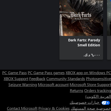
Dark Farts: Parody
Smell Edition
٦٫٠٠٠ د.ك.‏
PC Game Pass
PC Game Pass games
XBOX app on Windows PC
XBOX Support
Feedback
Community Standards
Photosensitive
Seizure Warning
Microsoft account
Microsoft Store Support
Returns
Orders tracking
العربية (الكويت)
خيارات خصوصيتك
خصوصية صحة المستهلك
Privacy & Cookies
Contact Microsoft