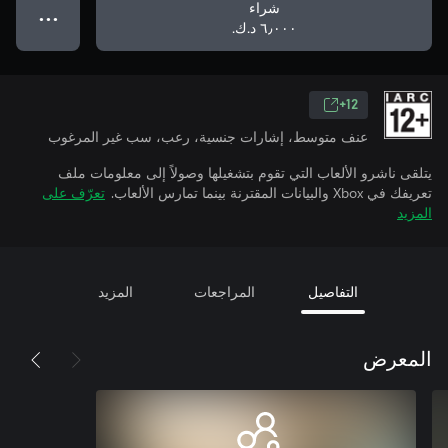
شراء
● ● ●
٦٫٠٠٠ د.ك.‏
12+
عنف متوسط، إشارات جنسية، رعب، سب غير المرغوب
يتلقى ناشرو الألعاب التي تقوم بتشغيلها وصولاً إلى معلومات ملف
تعريفك في Xbox والبيانات المقترنة بينما تمارس الألعاب.
تعرّف على
المزيد
التفاصيل
المراجعات
المزيد
المعرض