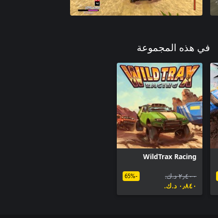
في هذه المجموعة
WildTrax Racing
٢٫٤٠٠ د.ك.‏
-65%
٠٫٨٤٠ د.ك.‏