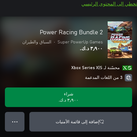
تخطي إلى المحتوى الرئيسي
Power Racing Bundle 2
Super PowerUp Games
•
السباق والطيران
٣٫٩٠٠ د.ك.‏
محسّنة لـ Xbox Series X|S
3 من اللغات المدعمة
شراء
٣٫٩٠٠ د.ك.‏
إضافة إلى قائمة الأمنيات
● ● ●