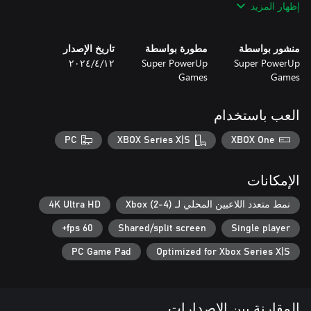
إظهار المزيد
منشور بواسطة
مطورة بواسطة
تاريخ الإصدار
Super PowerUp
Super PowerUp
١٢‏/٤‏/٢٠٢٤
Games
Games
-Online ranking
العب باستخدام
PC
XBOX Series X|S
XBOX One
الإمكانات
نمط متعدد اللاعبين المحلي لـ Xbox (2-4)
4K Ultra HD
60 fps+
Shared/split screen
Single player
PC Game Pad
Optimized for Xbox Series X|S
المقارنة بين الإصدارات