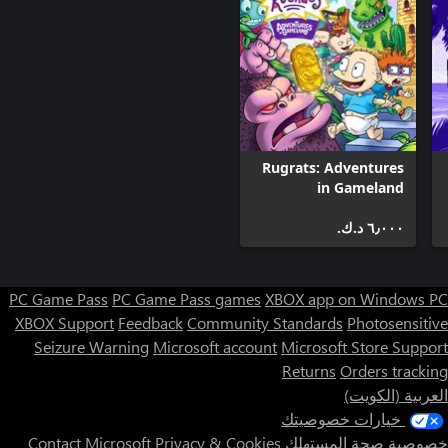
Rugrats: Adventures
in Gameland
٦٫٠٠٠ د.ك.‏
PC Game Pass
PC Game Pass games
XBOX app on Windows PC
XBOX Support
Feedback
Community Standards
Photosensitive
Seizure Warning
Microsoft account
Microsoft Store Support
Returns
Orders tracking
العربية (الكويت)
خيارات خصوصيتك
خصوصية صحة المستهلك
Privacy & Cookies
Contact Microsoft