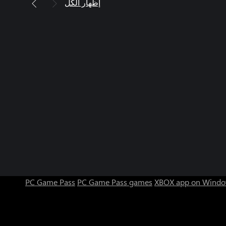
إظهار الكل
PC Game Pass
PC Game Pass games
XBOX app on Windo