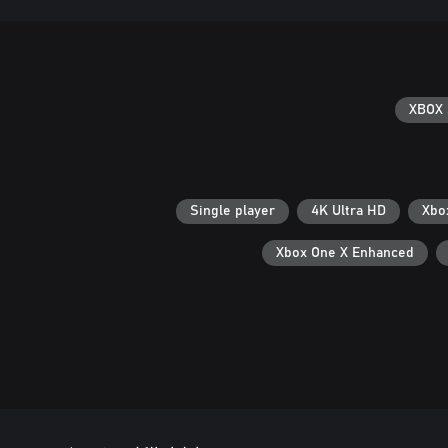
XBOX 
Single player
4K Ultra HD
Xbox One X Enhanced