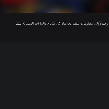
يتلقى ناشرو الألعاب التي تقوم بتشغيلها وصولاً إلى معلومات ملف تعريفك في Xbox والبيانات المقترنة بينما