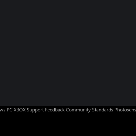
ws PC
XBOX Support
Feedback
Community Standards
Photosens