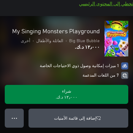
تخطي إلى المحتوى الرئيسي
My Singing Monsters Playground
Big Blue Bubble
•
العائلة والأطفال
•
أخرى
١٢٫٠٠٠ د.ك.‏
1 ميزات إمكانية وصول ذوي الاحتياجات الخاصة
7 من اللغات المدعمة
شراء
١٢٫٠٠٠ د.ك.‏
إضافة إلى قائمة الأمنيات
● ● ●