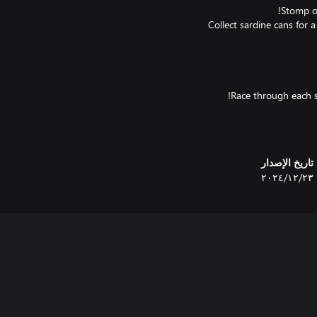
Collect sardine cans for 
تاريخ الإصدار
٢٣‏/١٢‏/٢٠٢٤
During a fun snowy mountain tour, 
Climb walls with an ice axe, 
Team up with friends to reach t