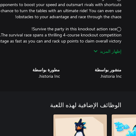
a chance to turn the tables with an ultimate ride! You can even use
إظهار المزيد
منشور بواسطة
مطورة بواسطة
historia Inc.
historia Inc.
a cliff collapses! It's a disaster! The penguins' desperate (or not)
الوظائف الإضافية لهذه اللعبة
occasionally rescuing friends with a fishing rod, and forge your way
he summit, or challenge yourself solo for a more disciplined climb.